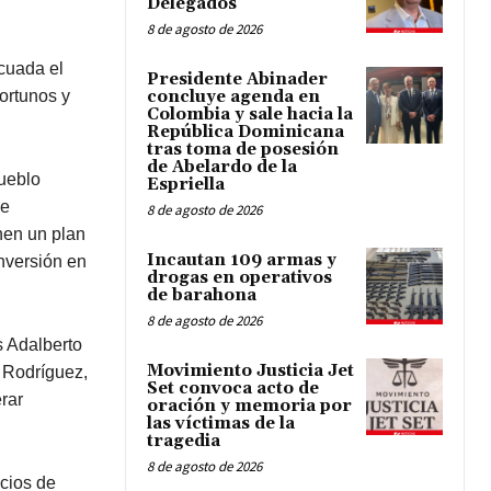
Delegados
8 de agosto de 2026
cuada el
Presidente Abinader
portunos y
concluye agenda en
Colombia y sale hacia la
República Dominicana
tras toma de posesión
de Abelardo de la
pueblo
Espriella
 e
8 de agosto de 2026
nen un plan
Incautan 109 armas y
inversión en
drogas en operativos
de barahona
8 de agosto de 2026
s Adalberto
Movimiento Justicia Jet
 Rodríguez,
Set convoca acto de
rar
oración y memoria por
las víctimas de la
tragedia
8 de agosto de 2026
icios de