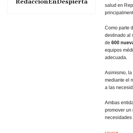
RedaccionEnDespierta
salud en Rep
principalment
Como parte d
destinado al 
de
600 nuev
equipos médi
adecuada.
Asimismo, la 
mediante el 
a las necesid
Ambas entida
promover un 
necesidades 
source