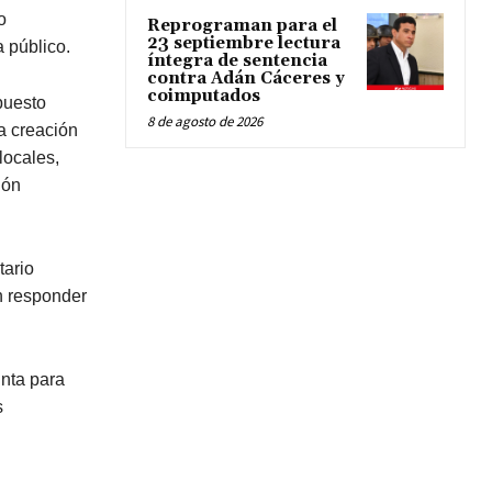
o
Reprograman para el
23 septiembre lectura
 público.
íntegra de sentencia
contra Adán Cáceres y
coimputados
puesto
8 de agosto de 2026
la creación
locales,
ión
tario
n responder
nta para
s