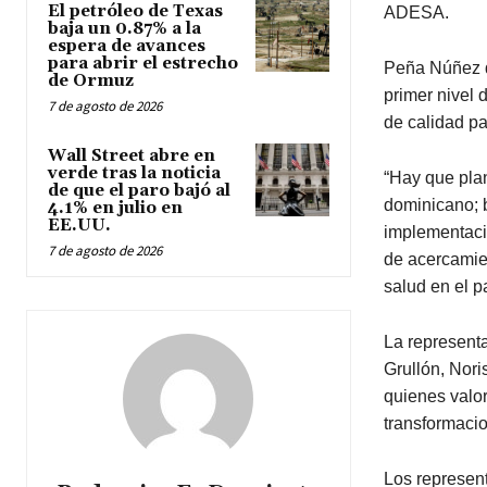
El petróleo de Texas
ADESA.
baja un 0.87% a la
espera de avances
para abrir el estrecho
Peña Núñez d
de Ormuz
primer nivel 
7 de agosto de 2026
de calidad pa
Wall Street abre en
verde tras la noticia
“Hay que plan
de que el paro bajó al
dominicano; b
4.1% en julio en
EE.UU.
implementaci
7 de agosto de 2026
de acercamien
salud en el p
La representa
Grullón, Nori
quienes valor
transformacio
Los represent