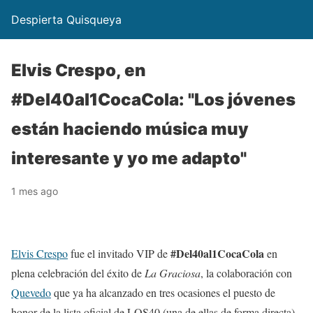
Despierta Quisqueya
Elvis Crespo, en
#Del40al1CocaCola: "Los jóvenes
están haciendo música muy
interesante y yo me adapto"
1 mes ago
#Del40al1CocaCola
Elvis Crespo
fue el invitado VIP de
en
plena celebración del éxito de
La Graciosa
, la colaboración con
Quevedo
que ya ha alcanzado en tres ocasiones el puesto de
honor de la lista oficial de LOS40 (una de ellas de forma directa).