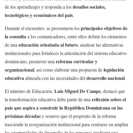
desafíos
sociales
,
de
los
aprendizajes
y
responda
a
los
tecnológicos
y
económicos
del
país
.
principales
objetivos
de
Durante el
encuentro
, se
presentaron
los
la consulta
a
los
comunicadores
, entre
ellos
definir
los
elementos
educación
orientada
al
futuro
de
una
,
analizar
las
alternativas
institucionales
para
fortalecer
la
articulación
del
sistema
educativo
reforma
curricular y
dominicano
,
promover
una
organizacional
legislación
,
así
como
elaborar
una
propuesta
de
educativa
desarrollo
nacional
alineada
con las
necesidades
del
.
Luis Miguel De Camps
El
ministro
de
Educación
,
,
destacó
que
reflexión
sobre
el
la
transformación
educativa
debe
partir
de
una
país
que
aspira
a
construir
la República Dominicana
en
las
próximas
décadas
y
sostuvo
que
el
propósito
de la
reforma
trasciende
la
reorganización
institucional
para
centrarse
en
ampliar
las
oportunidades
de
desarrollo
de las personas
mediante
una