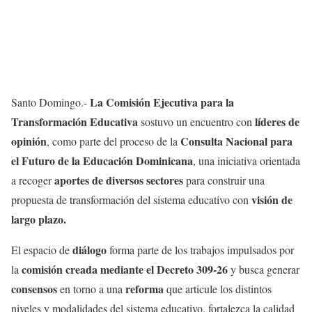
La Comisión Ejecutiva para la
Santo
Domingo.-
Transformación
Educativa
líderes
de
sostuvo
un
encuentro
con
opinión
Consulta Nacional para
,
como
parte
del
proceso
de la
el Futuro de la
Educación
Dominicana
,
una
iniciativa
orientada
aportes
de
diversos
sectores
a
recoger
para
construir
una
visión
de
propuesta
de
transformación
del
sistema
educativo
con
largo
plazo
.
diálogo
El
espacio
de
forma
parte
de
los
trabajos
impulsados
por
comisión
creada
mediante
el
Decreto
309-26
la
y
busca
generar
consensos
reforma
en
torno
a
una
que
articule
los
distintos
niveles
y
modalidades
del
sistema
educativo
,
fortalezca
la
calidad