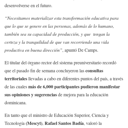
desenvolverse
en
el
futuro
.
“
Necesitamos
materializar
esta
transformación
educativa
para
que
lo
que
se
genere
en
las personas,
además
de lo
humano
,
también sea
su
capacidad
de
producción
, y
que
tengan
la
certeza
y la
tranquilidad
de
que
van
recorriendo
una
vida
productiva
en
buena
dirección
”
,
apuntó
De Camps.
El titular del
órgano
rector del
sistema
preuniversitario
recordó
consultas
que
el
pasado
fin de
semana
concluyeron
las
territoriales
llevadas
a
cabo
en
diferentes
puntos del
país
, a
través
más
de 6,000
participantes
pudieron
manifestar
de las
cuales
sus
opiniones
y
sugerencias
de
mejora
para la
educación
dominicana
.
En tanto
que
el
ministro
de
Educación
Superior, Ciencia y
(
Mescyt
)
Rafael Santos Badía
Tecnología
,
,
valoró
la