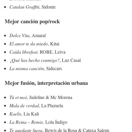
Catalan Graffiti
, Sidonie
Mejor canción pop/rock
Dolce Vita
, Amaral
El amor te da miedo
, Kitai
Caída libre
feat
. ROBE, Leiva
¿Qué has hecho conmigo?
, Luz Casal
La misma canción
, Sidecars
Mejor fusión, interpretación urbana
Tú et moi
, Judeline & Mc Morena
Mala de verdad
, La Plazuela
Kaelis
, Lia Kali
La Reina – Remix
. Lola Índigo
Te quedaste fuera
, Bewis de la Rosa & Catuxa Salom