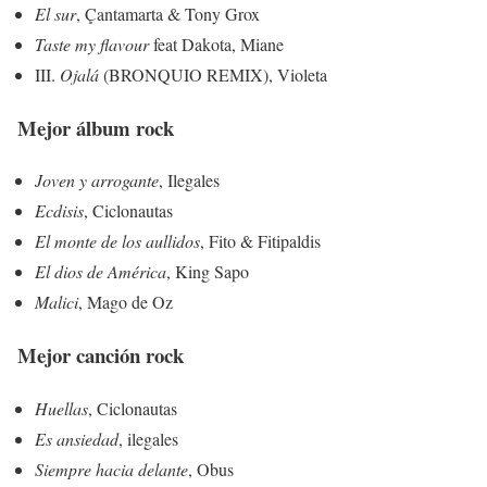
El sur
, Çantamarta & Tony Grox
Taste my flavour
feat Dakota, Miane
III.
Ojalá
(BRONQUIO REMIX), Violeta
Mejor álbum rock
Joven y arrogante
, Ilegales
Ecdisis
, Ciclonautas
El monte de los aullidos
, Fito & Fitipaldis
El dios de América
, King Sapo
Malici
, Mago de Oz
Mejor canción rock
Huellas
, Ciclonautas
Es ansiedad
, ilegales
Siempre hacia delante
, Obus