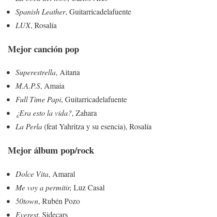
Spanish Leather
, Guitarricadelafuente
LUX
, Rosalía
Mejor canción pop
Superestrella
, Aitana
M.A.P.S
, Amaia
Full Time Papi
, Guitarricadelafuente
¿Era esto la vida?
, Zahara
La Perla
(feat Yahritza y su esencia), Rosalía
Mejor álbum pop/rock
Dolce Vita
, Amaral
Me voy a permitir,
Luz Casal
50town
, Rubén Pozo
Everest
, Sidecars