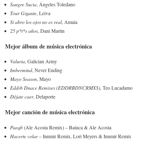
Sangre Sucia
, Ángeles Toledano
Tour Gigante
, Leiva
Si abro los ojos no es real
, Amaia
25 p*t*s años
, Dani Martin
Mejor álbum de música electrónica
Valuria
, Galician Army
Imbermind
, Never Ending
Mayo Season
, Mayo
Eddrb Dnace Remixes (EDDRBDNCRMXS)
, Teo Lucadamo
Déjate caer
, Delaporte
Mejor canción de música electrónica
Paeqb
(Ale Acosta Remix) – Baiuca & Ale Acosta
Hacerte volar
– Innmir Remix, Lori Meyers & Innmir Remix