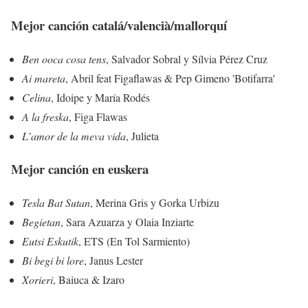
Mejor canción catalá/valencià/mallorquí
Ben ooca cosa tens
, Salvador Sobral y Sílvia Pérez Cruz
Ai mareta
, Abril feat Figaflawas & Pep Gimeno 'Botifarra'
Celina
, Idoipe y María Rodés
A la freska
, Figa Flawas
L’amor de la meva vida
, Julieta
Mejor canción en euskera
Tesla Bat Sutan
, Merina Gris y Gorka Urbizu
Begietan
, Sara Azuarza y Olaia Inziarte
Eutsi Eskutik
, ETS (En Tol Sarmiento)
Bi begi bi lore
, Janus Lester
Xorieri
, Baiuca & Izaro