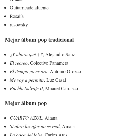
Guitarricadelafuente
Rosalía
rusowsky
Mejor álbum pop tradicional
¿Y ahora qué +?
, Alejandro Sanz
El recreo
, Colectivo Panamera
El tiempo no es oro
, Antonio Orozco
Me voy a permitir
, Luz Casal
Pueblo Salvaje II
, Mnauel Carrasco
Mejor álbum pop
CUARTO AZUL
, Aitana
Si abro los ojos no es real
, Amaia
La boca del lobo
, Carlos Ares