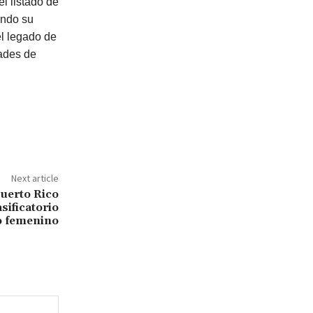
l listado de
ando su
el legado de
ades de
Next article
uerto Rico
asificatorio
 femenino