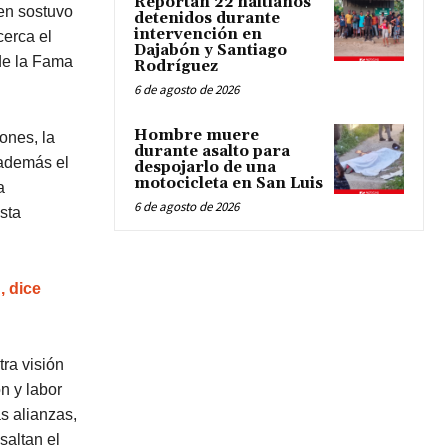
Reportan 22 haitianos
ien sostuvo
detenidos durante
intervención en
erca el
Dajabón y Santiago
 de la Fama
Rodríguez
6 de agosto de 2026
Hombre muere
ones, la
durante asalto para
 además el
despojarlo de una
motocicleta en San Luis
a
6 de agosto de 2026
sta
, dice
ra visión
n y labor
s alianzas,
saltan el