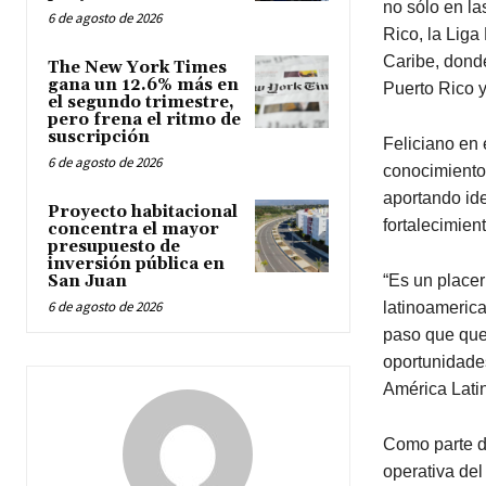
no sólo en la
6 de agosto de 2026
Rico, la Liga
Caribe, donde
The New York Times
gana un 12.6% más en
Puerto Rico 
el segundo trimestre,
pero frena el ritmo de
suscripción
Feliciano en 
6 de agosto de 2026
conocimiento 
aportando ide
Proyecto habitacional
fortalecimien
concentra el mayor
presupuesto de
inversión pública en
“Es un placer
San Juan
6 de agosto de 2026
latinoamerica
paso que que
oportunidade
América Latin
Como parte d
operativa del