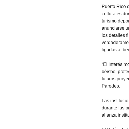
Puerto Rico 
culturales du
turismo depo
anunciarse un
los detalles 
verdaderament
ligadas al bé
“El interés m
béisbol profe
futuros proye
Paredes.
Las instituci
durante las p
alianza instit