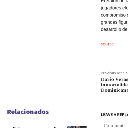
El Salón de l
jugadores ele
compromiso de
grandes figu
desarrollo dep
source
Previous article
Darío Veras 
inmortalida
Dominican
Relacionados
LEAVE A REPL