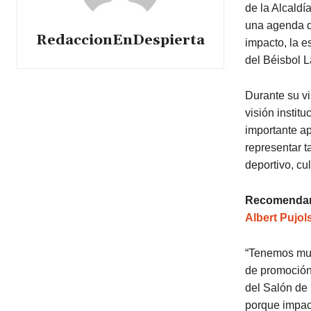
de la Alcaldí
una agenda d
RedaccionEnDespierta
impacto, la e
del Béisbol L
Durante su vi
visión instit
importante ap
representar t
deportivo, cult
Recomendam
Albert Pujol
“Tenemos muc
de promoción 
del Salón de 
porque impact