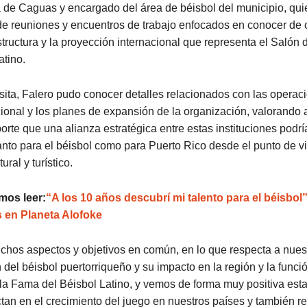
a de Caguas y encargado del área de béisbol del municipio, qu
e reuniones y encuentros de trabajo enfocados en conocer de c
structura y la proyección internacional que representa el Salón
atino.
sita, Falero pudo conocer detalles relacionados con las operaci
ucional y los planes de expansión de la organización, valorando
orte que una alianza estratégica entre estas instituciones podrí
anto para el béisbol como para Puerto Rico desde el punto de vi
ural y turístico.
os leer:
“A los 10 años descubrí mi talento para el béisbol”
s en Planeta Alofoke
hos aspectos y objetivos en común, en lo que respecta a nuest
del béisbol puertorriqueño y su impacto en la región y la funció
la Fama del Béisbol Latino, y vemos de forma muy positiva esta
an en el crecimiento del juego en nuestros países y también re