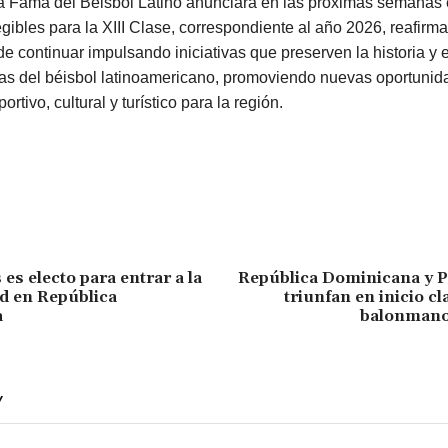
a Fama del Béisbol Latino anunciará en las próximas semanas e
gibles para la XIII Clase, correspondiente al año 2026, reafirm
 continuar impulsando iniciativas que preserven la historia y 
ras del béisbol latinoamericano, promoviendo nuevas oportunid
ortivo, cultural y turístico para la región.
es electo para entrar a la
República Dominicana y P
d en República
triunfan en inicio cl
a
balonmano
Y