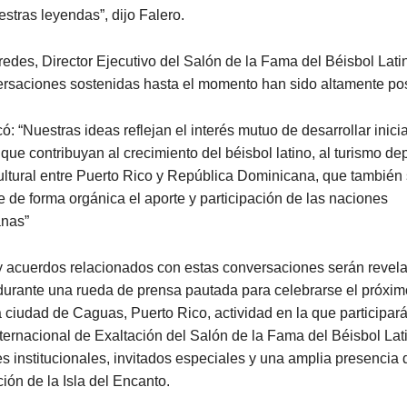
stras leyendas”, dijo Falero.
des, Director Ejecutivo del Salón de la Fama del Béisbol Lati
ersaciones sostenidas hasta el momento han sido altamente pos
ó: “Nuestras ideas reflejan el interés mutuo de desarrollar inici
que contribuyan al crecimiento del béisbol latino, al turismo dep
ultural entre Puerto Rico y República Dominicana, que también
e de forma orgánica el aporte y participación de las naciones
anas”
 y acuerdos relacionados con estas conversaciones serán revel
durante una rueda de prensa pautada para celebrarse el próxim
 ciudad de Caguas, Puerto Rico, actividad en la que participa
ternacional de Exaltación del Salón de la Fama del Béisbol Lati
s institucionales, invitados especiales y una amplia presencia
ón de la Isla del Encanto.