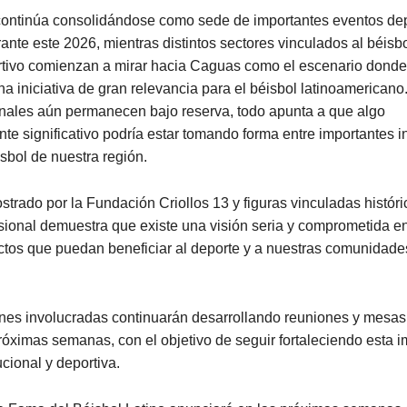
continúa consolidándose como sede de importantes eventos dep
rante este 2026, mientras distintos sectores vinculados al béisbo
rtivo comienzan a mirar hacia Caguas como el escenario donde
a iniciativa de gran relevancia para el béisbol latinoamerican
finales aún permanecen bajo reserva, todo apunta a que algo
e significativo podría estar tomando forma entre importantes i
isbol de nuestra región.
ostrado por la Fundación Criollos 13 y figuras vinculadas histór
sional demuestra que existe una visión seria y comprometida en
ctos que puedan beneficiar al deporte y a nuestras comunidade
ones involucradas continuarán desarrollando reuniones y mesas
róximas semanas, con el objetivo de seguir fortaleciendo esta i
ucional y deportiva.