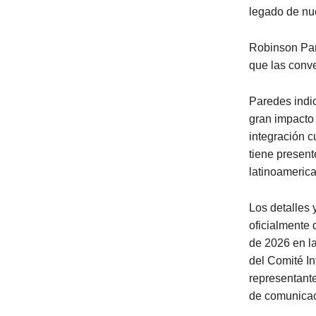
legado de nue
Robinson Pare
que las conv
Paredes indic
gran impacto 
integración c
tiene present
latinoameric
Los detalles
oficialmente 
de 2026 en la
del Comité In
representante
de comunicaci