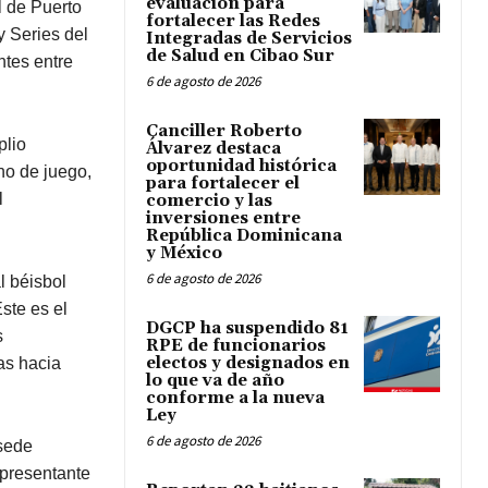
evaluación para
l de Puerto
fortalecer las Redes
y Series del
Integradas de Servicios
de Salud en Cibao Sur
ntes entre
6 de agosto de 2026
Canciller Roberto
plio
Álvarez destaca
oportunidad histórica
no de juego,
para fortalecer el
l
comercio y las
inversiones entre
República Dominicana
y México
6 de agosto de 2026
l béisbol
ste es el
DGCP ha suspendido 81
s
RPE de funcionarios
electos y designados en
as hacia
lo que va de año
conforme a la nueva
Ley
6 de agosto de 2026
 sede
epresentante