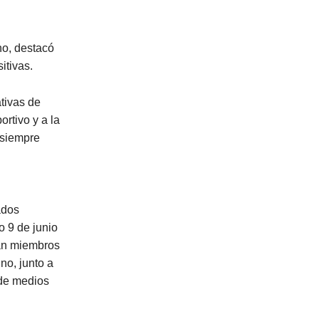
no, destacó
itivas.
ativas de
ortivo y a la
 siempre
ados
o 9 de junio
rán miembros
no, junto a
 de medios