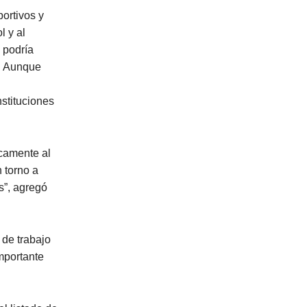
ortivos y
l y al
 podría
o. Aunque
nstituciones
icamente al
 torno a
s”, agregó
 de trabajo
mportante