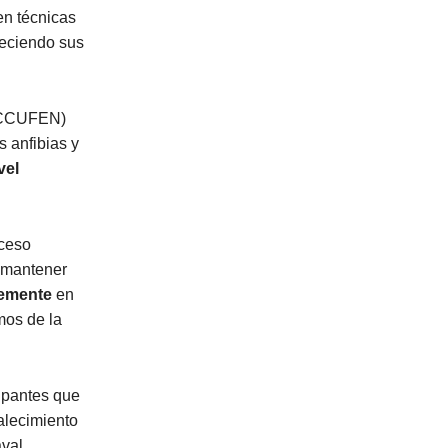
en técnicas
leciendo sus
CCUFEN)
 anfibias y
vel
oceso
 mantener
temente
en
mos de la
cipantes que
alecimiento
val.