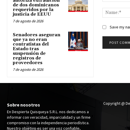
autoriza extradición
Comment:
de dos dominicanos
requeridos por la
justicia de EEUU
7 de agosto de 2026
Save my nam
Senadores aseguran
que ya no eran
contratistas del
Estado tras
suspensión de
registros de
proveedores
7 de agosto de 2026
Copyright @ De
Sobre nosotros
En Despierta Quisqueya S.R.L. nos dedicamos a
informar con veracidad, imparcialidad y un firme
compromiso con la independencia periodística.
Nuestro objetivo es ser una voz confiable,