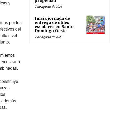
propiedad
icas y
7 de agosto de 2026
Inicia jornada de
entrega de útiles
idas por los
escolares en Santo
fectivos del
Domingo Oeste
alto nivel
7 de agosto de 2026
junto.
imientos
emostrado
ombinadas.
constituye
nazas
los
do además
das.