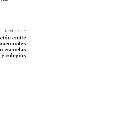
Next article
ción emite
nacionales
en escuelas
y colegios