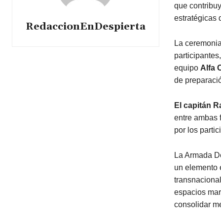
que contribuy
estratégicas
RedaccionEnDespierta
La ceremonia
participantes
equipo
Alfa 
de preparació
El capitán 
entre ambas f
por los parti
La Armada Do
un elemento 
transnacional
espacios marí
consolidar me