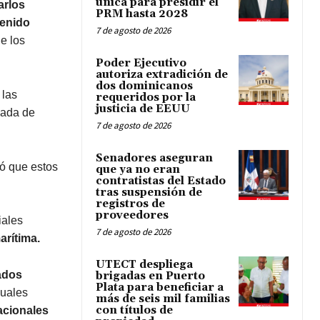
única para presidir el
arlos
PRM hasta 2028
venido
7 de agosto de 2026
e los
Poder Ejecutivo
autoriza extradición de
dos dominicanos
 las
requeridos por la
justicia de EEUU
mada de
7 de agosto de 2026
Senadores aseguran
có que estos
que ya no eran
contratistas del Estado
tras suspensión de
registros de
proveedores
iales
7 de agosto de 2026
arítima.
UTECT despliega
ados
brigadas en Puerto
Plata para beneficiar a
cuales
más de seis mil familias
con títulos de
acionales