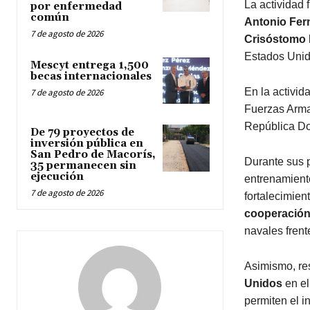
La actividad 
por enfermedad
común
Antonio Fer
7 de agosto de 2026
Crisóstomo 
Estados Unid
Mescyt entrega 1,500
becas internacionales
En la activi
7 de agosto de 2026
Fuerzas Arma
República D
De 79 proyectos de
inversión pública en
San Pedro de Macorís,
Durante sus p
35 permanecen sin
ejecución
entrenamient
7 de agosto de 2026
fortalecimien
cooperación 
navales frent
Asimismo, res
Unidos
en el
permiten el 