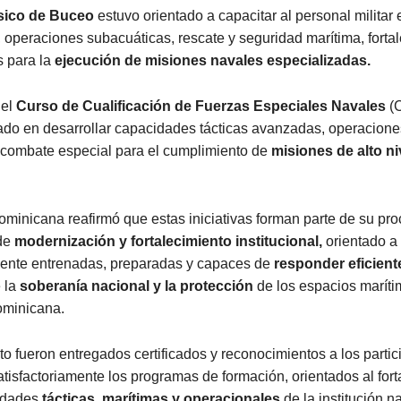
sico de Buceo
estuvo orientado a capacitar al personal militar 
 operaciones subacuáticas, rescate y seguridad marítima, forta
 para la
ejecución de misiones navales especializadas.
 el
Curso de Cualificación de Fuerzas Especiales Navales
(
do en desarrollar capacidades tácticas avanzadas, operaciones
 combate especial para el cumplimiento de
misiones de alto ni
minicana reafirmó que estas iniciativas forman parte de su pr
de
modernización y fortalecimiento institucional,
orientado a
mente entrenadas, preparadas y capaces de
responder eficien
 la
soberanía nacional y la protección
de los espacios maríti
ominicana.
to fueron entregados certificados y reconocimientos a los parti
tisfactoriamente los programas de formación, orientados al fort
idades
tácticas, marítimas y operacionales
de la institución na