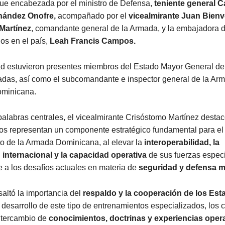
fue encabezada por el ministro de Defensa,
teniente general C
nández Onofre,
acompañado por el
vicealmirante Juan Bien
Martínez
, comandante general de la Armada, y la embajadora d
os en el país,
Leah Francis Campos.
dad estuvieron presentes miembros del Estado Mayor General de
das, así como el subcomandante e inspector general de la Ar
ominicana.
alabras centrales, el vicealmirante Crisóstomo Martínez desta
os representan un componente estratégico fundamental para el
to de la Armada Dominicana, al elevar la
interoperabilidad, la
internacional y la capacidad operativa
de sus fuerzas espec
e a los desafíos actuales en materia de
seguridad y defensa m
altó la importancia del
respaldo y la cooperación de los Est
 desarrollo de este tipo de entrenamientos especializados, los 
intercambio de
conocimientos, doctrinas y experiencias oper