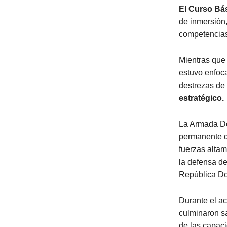
El Curso Bá
de inmersión,
competencias
Mientras que
estuvo enfoca
destrezas de
estratégico.
La Armada Do
permanente 
fuerzas alta
la defensa de
República D
Durante el ac
culminaron sa
de las capac