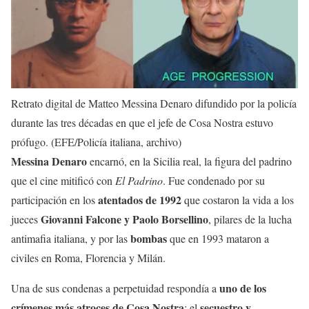
Retrato digital de Matteo Messina Denaro difundido por la policía
durante las tres décadas en que el jefe de Cosa Nostra estuvo
prófugo. (EFE/Policía italiana, archivo)
Messina Denaro
encarnó, en la Sicilia real, la figura del padrino
que el cine mitificó con
El Padrino
. Fue condenado por su
atentados de 1992
participación en los
que costaron la vida a los
Giovanni Falcone y Paolo Borsellino
jueces
, pilares de la lucha
bombas
antimafia italiana, y por las
que en 1993 mataron a
civiles en Roma, Florencia y Milán.
uno de los
Una de sus condenas a perpetuidad respondía a
crímenes más atroces de Cosa Nostra
secuestro y
: el