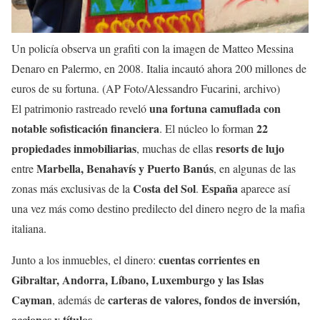
Un policía observa un grafiti con la imagen de Matteo Messina
Denaro en Palermo, en 2008. Italia incautó ahora 200 millones de
euros de su fortuna. (AP Foto/Alessandro Fucarini, archivo)
una fortuna camuflada con
El patrimonio rastreado reveló
notable sofisticación financiera
22
. El núcleo lo forman
propiedades inmobiliarias
resorts de lujo
, muchas de ellas
Marbella, Benahavís y Puerto Banús
entre
, en algunas de las
Costa del Sol
España
zonas más exclusivas de la
.
aparece así
una vez más como destino predilecto del dinero negro de la mafia
italiana.
cuentas corrientes en
Junto a los inmuebles, el dinero:
Gibraltar, Andorra, Líbano, Luxemburgo y las Islas
Cayman
carteras de valores, fondos de inversión,
, además de
acciones y títulos
.