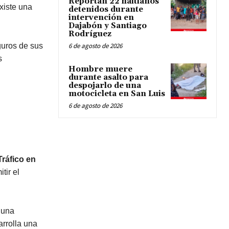
Reportan 22 haitianos
xiste una
detenidos durante
intervención en
Dajabón y Santiago
Rodríguez
guros de sus
6 de agosto de 2026
s
Hombre muere
durante asalto para
despojarlo de una
motocicleta en San Luis
6 de agosto de 2026
ráfico en
tir el
 una
arrolla una