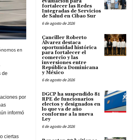
evaluación para
fortalecer las Redes
Integradas de Servicios
de Salud en Cibao Sur
6 de agosto de 2026
Canciller Roberto
Álvarez destaca
oportunidad histórica
tónomos en
para fortalecer el
comercio y las
inversiones entre
ó
República Dominicana
y México
s de
6 de agosto de 2026
DGCP ha suspendido 81
aciones por
RPE de funcionarios
electos y designados en
nas
lo que va de año
gún informó
conforme a la nueva
Ley
6 de agosto de 2026
o ciertas