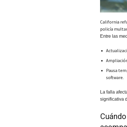
California ref
policía multar
Entre las me
Actualizaci
Ampliación
Pausa temp
software.
La falla afec
significativa d
Cuándo 