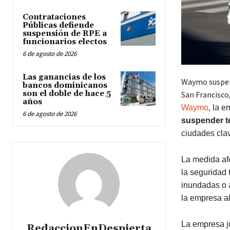
Contrataciones
Públicas defiende
suspensión de RPE a
funcionarios electos
6 de agosto de 2026
Las ganancias de los
Waymo suspend
bancos dominicanos
son el doble de hace 5
San Francisco
años
Waymo
, la 
6 de agosto de 2026
suspender t
ciudades cl
La medida af
la seguridad 
inundadas o 
la empresa a
La empresa ju
RedaccionEnDespierta