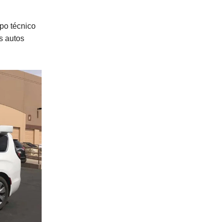
po técnico
s autos