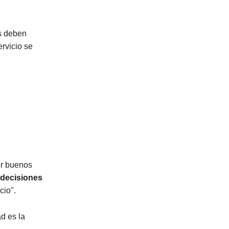
s deben
ervicio se
r buenos
decisiones
cio".
d es la