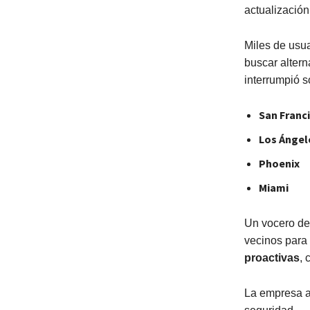
actualización 
Miles de usu
buscar altern
interrumpió s
San Franc
Los Ángel
Phoenix
Miami
Un vocero d
vecinos para
proactivas
, 
La empresa ag