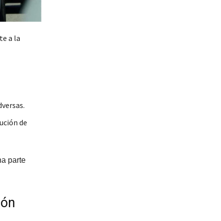
te a la
dversas.
ución de
na parte
ión