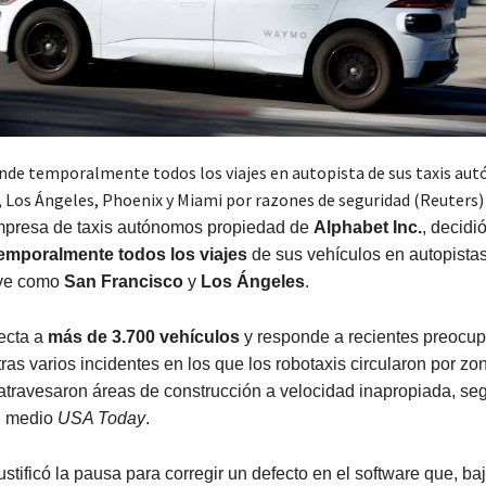
e temporalmente todos los viajes en autopista de sus taxis au
, Los Ángeles, Phoenix y Miami por razones de seguridad (Reuters)
empresa de taxis autónomos propiedad de
Alphabet Inc.
, decidi
emporalmente todos los viajes
de sus vehículos en autopista
ave como
San Francisco
y
Los Ángeles
.
ecta a
más de 3.700 vehículos
y responde a recientes preocup
tras varios incidentes en los que los robotaxis circularon por zo
atravesaron áreas de construcción a velocidad inapropiada, se
l medio
USA Today
.
stificó la pausa para corregir un defecto en el software que, baj