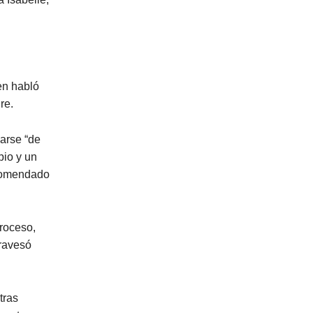
en habló
re.
zarse “de
pio y un
ecomendado
roceso,
travesó
tras