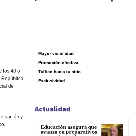
Mayor visibilidad
Promoción efectiva
e los 40 o
Tráfico hacia tu sitio
n República
Exclusividad
ial de
Actualidad
versación y
co.
Educación asegura que
avanza en preparativos