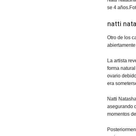
se 4 años.
Fot
natti nat
Otro de los c
abiertamente 
La artista re
forma natural
ovario debid
era someterse
Natti Natasha
asegurando qu
momentos de 
Posteriorment