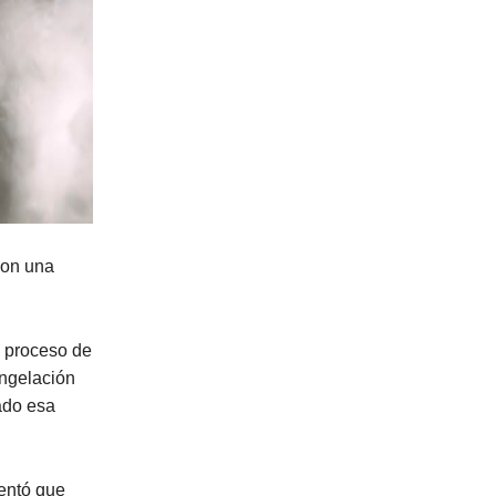
con una
n proceso de
ongelación
ado esa
entó que