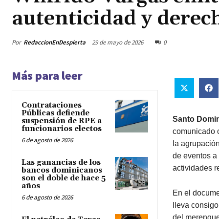
autenticidad y derec
Por
RedaccionEnDespierta
29 de mayo de 2026
0
Más para leer
Contrataciones
Públicas defiende
Santo Domin
suspensión de RPE a
funcionarios electos
comunicado of
6 de agosto de 2026
la agrupació
de eventos a 
Las ganancias de los
actividades r
bancos dominicanos
son el doble de hace 5
años
En el docume
6 de agosto de 2026
lleva consigo 
del merengue 