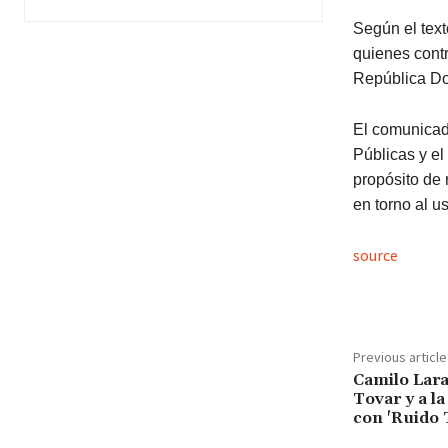
Según el texto
quienes contr
República D
El comunicad
Públicas y el
propósito de 
en torno al u
source
Previous article
Camilo Lara
Tovar y a l
con 'Ruido 