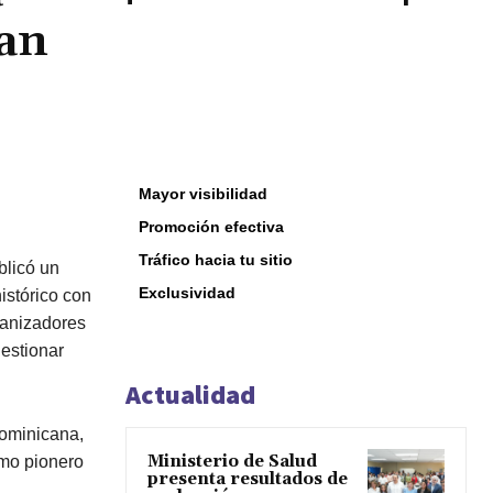
Can
Mayor visibilidad
Promoción efectiva
Tráfico hacia tu sitio
blicó un
Exclusividad
istórico con
ganizadores
gestionar
Actualidad
Dominicana,
Ministerio de Salud
como pionero
presenta resultados de