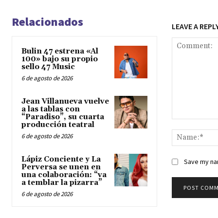
Relacionados
LEAVE A REPL
Bulin 47 estrena «Al
100» bajo su propio
sello 47 Music
6 de agosto de 2026
Jean Villanueva vuelve
a las tablas con
“Paradiso”, su cuarta
Comment:
producción teatral
6 de agosto de 2026
Lápiz Conciente y La
Save my nam
Perversa se unen en
una colaboración: “va
a temblar la pizarra”
6 de agosto de 2026