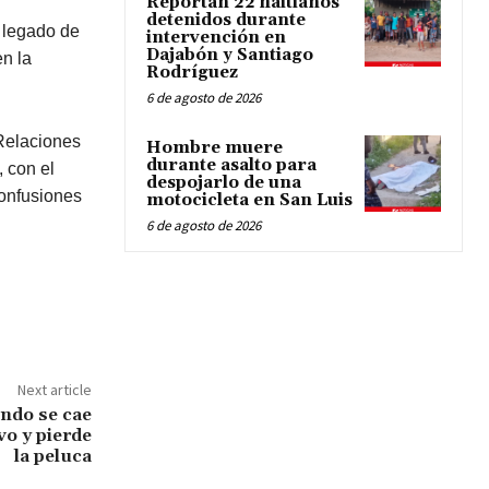
Reportan 22 haitianos
detenidos durante
l legado de
intervención en
Dajabón y Santiago
en la
Rodríguez
6 de agosto de 2026
Relaciones
Hombre muere
durante asalto para
, con el
despojarlo de una
confusiones
motocicleta en San Luis
6 de agosto de 2026
Next article
ndo se cae
vo y pierde
la peluca