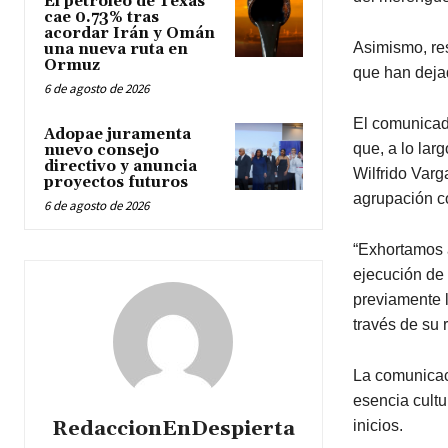
El petróleo de Texas
cae 0.73% tras
acordar Irán y Omán
Asimismo, re
una nueva ruta en
Ormuz
que han dejad
6 de agosto de 2026
El comunicad
Adopae juramenta
que, a lo lar
nuevo consejo
directivo y anuncia
Wilfrido Varg
proyectos futuros
agrupación c
6 de agosto de 2026
“Exhortamos a
ejecución de
previamente l
través de su 
La comunicaci
esencia cultu
RedaccionEnDespierta
inicios.