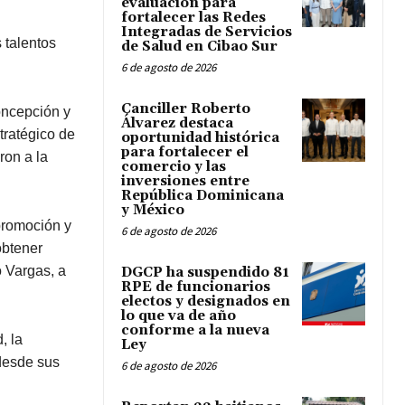
evaluación para
fortalecer las Redes
Integradas de Servicios
 talentos
de Salud en Cibao Sur
6 de agosto de 2026
Canciller Roberto
oncepción y
Álvarez destaca
stratégico de
oportunidad histórica
para fortalecer el
ron a la
comercio y las
inversiones entre
República Dominicana
y México
 promoción y
6 de agosto de 2026
obtener
o Vargas, a
DGCP ha suspendido 81
RPE de funcionarios
electos y designados en
lo que va de año
conforme a la nueva
, la
Ley
 desde sus
6 de agosto de 2026