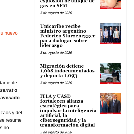
explosión de tanque de
gas en SFM
5 de agosto de 2026
Unicaribe recibe
ministro argentino
su nuevo
Federico Sturzenegger
para dialogar sobre
liderazgo
5 de agosto de 2026
Migración detiene
1,068 indocumentados
y deporta 1,093
ndamente
5 de agosto de 2026
serrat
o
ITLA y UASD
travesado
fortalecen alianza
estratégica para
impulsar la inteligencia
caos y del
artificial, la
ase resume
ciberseguridad y la
transformación digital
 sino
5 de agosto de 2026