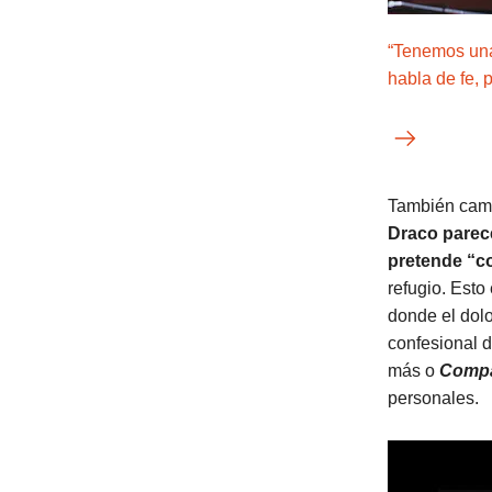
“Tenemos una
habla de fe, 
También camb
Draco parece
pretende “co
refugio. Esto
donde el dolo
confesional 
más o
Compá
personales.