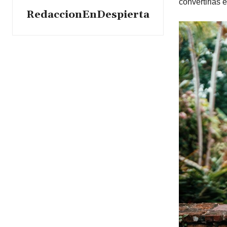
convertirlas 
RedaccionEnDespierta