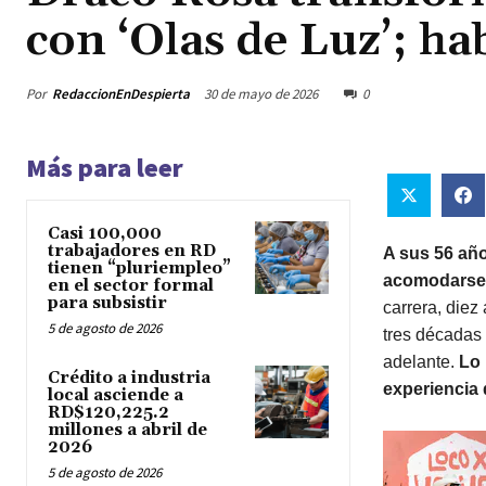
con ‘Olas de Luz’; 
Por
RedaccionEnDespierta
30 de mayo de 2026
0
Más para leer
Casi 100,000
trabajadores en RD
A sus 56 año
tienen “pluriempleo”
acomodarse a
en el sector formal
para subsistir
carrera, diez
5 de agosto de 2026
tres décadas
adelante.
Lo
Crédito a industria
experiencia 
local asciende a
RD$120,225.2
millones a abril de
2026
5 de agosto de 2026