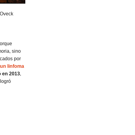
Oveck
porque
oria, sino
rcados por
 un linfoma
ó en 2013
,
logró