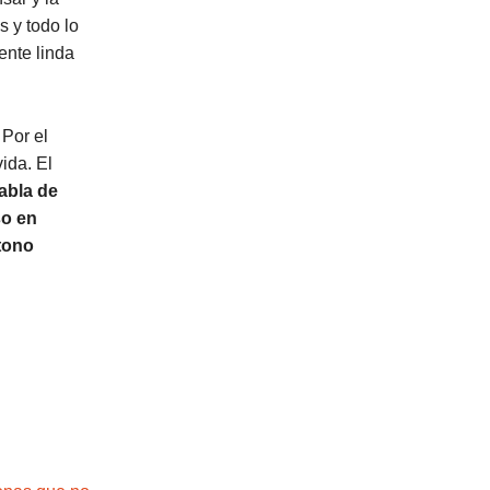
s y todo lo
ente linda
 Por el
ida. El
abla de
so en
 tono