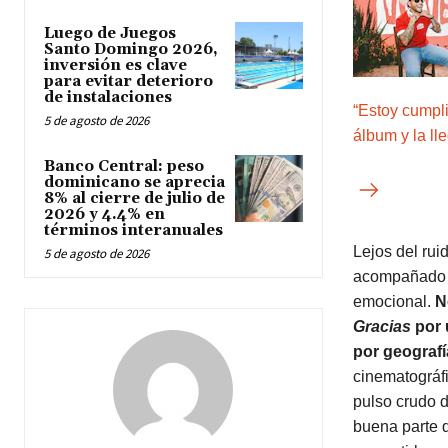
Luego de Juegos
Santo Domingo 2026,
inversión es clave
para evitar deterioro
de instalaciones
“Estoy cumpl
5 de agosto de 2026
álbum y la ll
Banco Central: peso
dominicano se aprecia
8% al cierre de julio de
2026 y 4.4% en
términos interanuales
Lejos del rui
5 de agosto de 2026
acompañado p
emocional.
N
Gracias
por 
por geografí
cinematográf
pulso crudo 
buena parte d