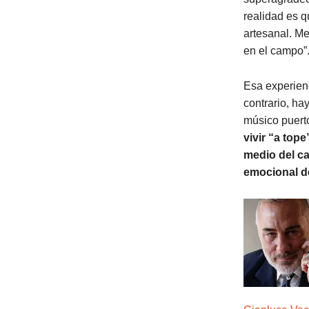
realidad es q
artesanal. Me
en el campo”
Esa experienc
contrario, ha
músico puert
vivir “a top
medio del ca
emocional de