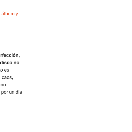
o álbum y
rfección,
 disco no
to es
l caos,
ono
 por un día