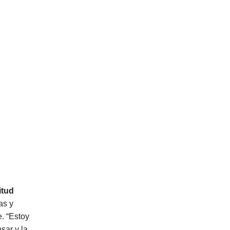
itud
as y
e. “Estoy
sar y la