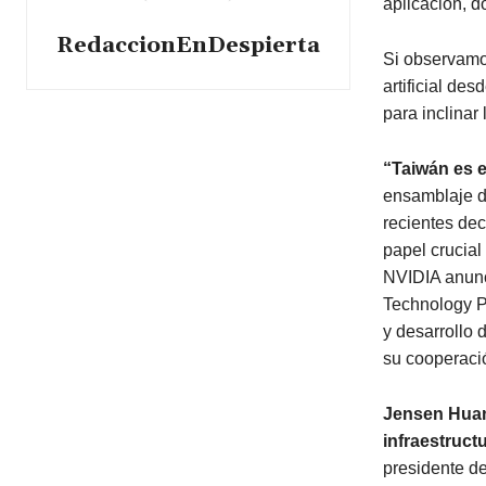
aplicación, d
RedaccionEnDespierta
Si observamo
artificial de
para inclinar 
“Taiwán es e
ensamblaje d
recientes de
papel crucial
NVIDIA anunc
Technology Pa
y desarrollo 
su cooperaci
Jensen Huang
infraestructu
presidente de