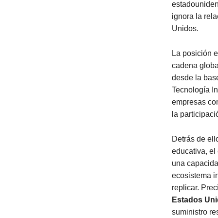
estadounidens
ignora la rel
Unidos.
La posición e
cadena globa
desde la base
Tecnología In
empresas co
la participa
Detrás de ell
educativa, el
una capacidad
ecosistema in
replicar. Pre
Estados Uni
suministro re