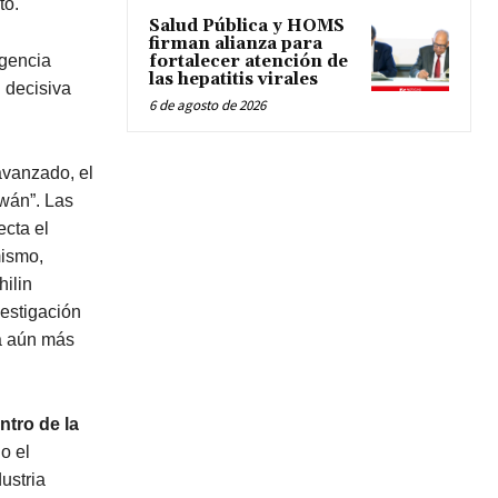
to.
Salud Pública y HOMS
firman alianza para
igencia
fortalecer atención de
las hepatitis virales
 decisiva
6 de agosto de 2026
avanzado, el
wán”. Las
cta el
mismo,
ilin
vestigación
rá aún más
ntro de la
o el
ustria