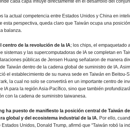
onde cada capa influye directamente en el desarrollo del conjun
s la actual competencia entre Estados Unidos y China en intel
sde esta perspectiva, queda claro que Taiwán ocupa una posición
la balanza.
l centro de la revolución de la IA
; los chips, el empaquetado 
e sistemas y las supercomputadoras de IA se completan en Tai
claraciones públicas de Jensen Huang señalaron de manera dire
 de Taiwán dentro de la cadena global de suministro de IA. Asi
ió el establecimiento de su nueva sede en Taiwán en Beitou-Sh
rk, la cual no solo se convertirá en un importante centro de in
de IA para la región Asia-Pacífico, sino que también profundiza
ón con la cadena de suministro taiwanesa.
 ha puesto de manifiesto la posición central de Taiwán de
ra global y del ecosistema industrial de la IA.
Por ello, cuand
 Estados Unidos, Donald Trump, afirmó que “Taiwán robó la ind