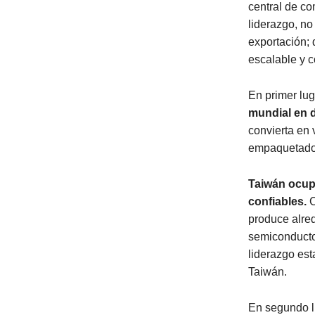
central de c
liderazgo, n
exportación; 
escalable y c
En primer luga
mundial en 
convierta en 
empaquetado,
Taiwán ocupa
confiables.
C
produce alred
semiconducto
liderazgo es
Taiwán.
En segundo lu