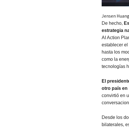
Jensen Huang
De hecho,
Es
estrategia n
AI Action Pl
establecer e
hasta los mod
como la energ
tecnologías h
El presiden
otro país en 
convirtió en 
conversacion
Desde los doc
bilaterales, 