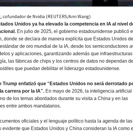
, cofundador de Nvidia (REUTERS/Ann Wang)
tados Unidos ya ha elevado la competencia en IA al nivel d
acional.
En julio de 2025, el gobierno estadounidense publicó e
an, donde se declara de manera explícita que Estados Unidos d
l estándar de oro mundial de la IA, desde los semiconductores 
elos y aplicaciones, garantizando además que infraestructuras
ía, las fábricas de chips y los centros de datos no dependan d
ostiles que puedan debilitar el liderazgo estadounidense.
te Trump enfatizó que “Estados Unidos no será derrotado p
la carrera por la IA”.
En mayo de 2026, la inteligencia artificia
uno de los temas abordados durante su visita a China y en las
es entre ambos mandatarios.
umentos oficiales y el lenguaje político hasta la agenda de la
es evidente que Estados Unidos y China consideran la IA como 