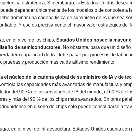
ompetencia estratégica. Sin embargo, si Estados Unidos desea 
o puede depender únicamente de los modelos o de controles a l
debe dominar una cadena física de suministro de IA que sea sos
onfiable. Y ese es precisamente el mayor valor estratégico de 
r, en el nivel de los chips,
Estados Unidos posee la mayor 
diseño de semiconductores.
No obstante, para que un diseño
verdadera capacidad de IA, debe pasar por procesos de fabrica
 pruebas y producción masiva de altísimo rendimiento.
 el núcleo de la cadena global de suministro de IA y de te
ontrola las capacidades más avanzadas de manufactura y em
edor del 90 % de los servidores de IA del mundo, el 60 % de lo
res y más del 90 % de los chips más avanzados. En otras palab
tadounidense en diseño de chips solo puede consolidarse a tra
gar, en el nivel de infraestructura, Estados Unidos cuenta con