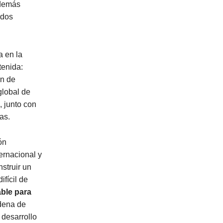
además
ados
a en la
tenida:
ón de
global de
 junto con
as.
ón
ternacional y
struir un
fícil de
able para
dena de
 desarrollo