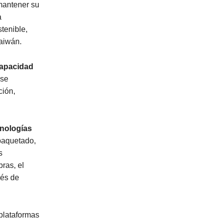
mantener su
a
tenible,
Taiwán.
capacidad
 se
ción,
cnologías
paquetado,
s
ras, el
vés de
 plataformas