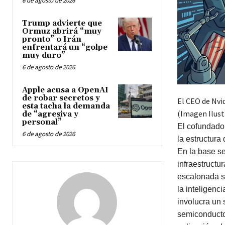
6 de agosto de 2026
Trump advierte que
Ormuz abrirá “muy
pronto” o Irán
enfrentará un “golpe
muy duro”
6 de agosto de 2026
Apple acusa a OpenAI
de robar secretos y
El CEO de Nvid
esta tacha la demanda
(Imagen Ilust
de “agresiva y
personal”
El cofundador
6 de agosto de 2026
la estructura 
En la base se
infraestructu
escalonada se
la inteligenc
involucra un 
semiconductor