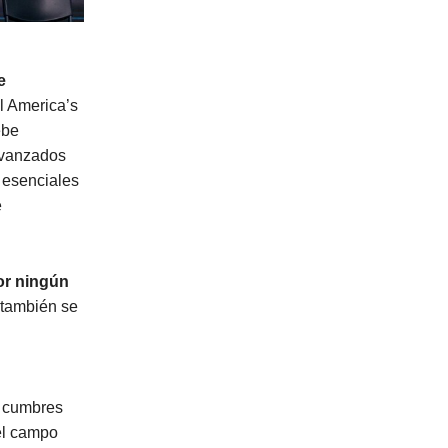
e
l America’s
ebe
avanzados
 esenciales
e
or ningún
l también se
s cumbres
el campo