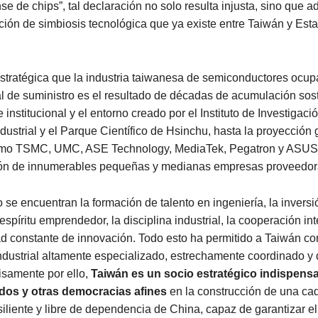
e de chips”, tal declaración no solo resulta injusta, sino que 
ación de simbiosis tecnológica que ya existe entre Taiwán y Est
stratégica que la industria taiwanesa de semiconductores ocup
l de suministro es el resultado de décadas de acumulación sos
 institucional y el entorno creado por el Instituto de Investigaci
dustrial y el Parque Científico de Hsinchu, hasta la proyección 
mo TSMC, UMC, ASE Technology, MediaTek, Pegatron y ASUS,
ción de innumerables pequeñas y medianas empresas proveedor
o se encuentran la formación de talento en ingeniería, la inversi
 espíritu emprendedor, la disciplina industrial, la cooperación in
 constante de innovación. Todo esto ha permitido a Taiwán con
dustrial altamente especializado, estrechamente coordinado y di
cisamente por ello,
Taiwán es un socio estratégico indispens
dos y otras democracias afines
en la construcción de una ca
siliente y libre de dependencia de China, capaz de garantizar el