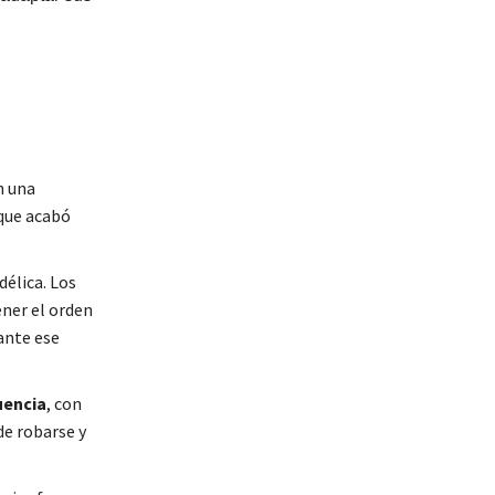
n una
 que acabó
élica. Los
ner el orden
ante ese
uencia
, con
de robarse y