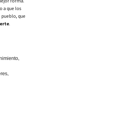
mejor forma.
o a que los
l pueblo, que
erte
.
nimiento,
eres,