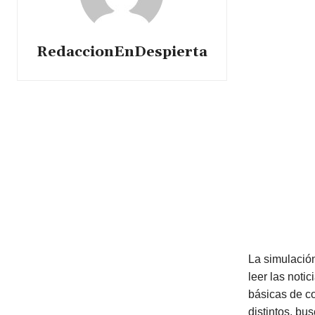
RedaccionEnDespierta
La simulación
leer las notic
básicas de co
distintos, bu