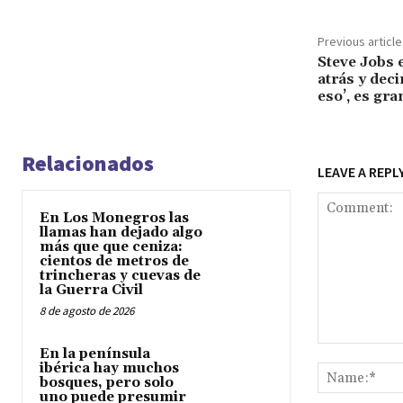
Previous article
Steve Jobs 
atrás y deci
eso’, es gr
Relacionados
LEAVE A REPL
En Los Monegros las
llamas han dejado algo
más que que ceniza:
cientos de metros de
trincheras y cuevas de
la Guerra Civil
8 de agosto de 2026
Comment:
En la península
ibérica hay muchos
bosques, pero solo
uno puede presumir