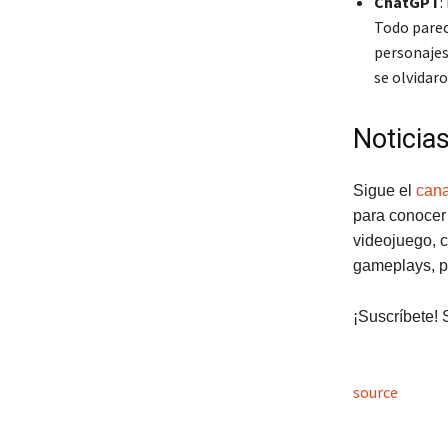
ChatGPT
:
Todo parec
personajes
se olvidar
Noticia
Sigue el
cana
para conocer 
videojuego, c
gameplays, p
¡Suscríbete! 
source