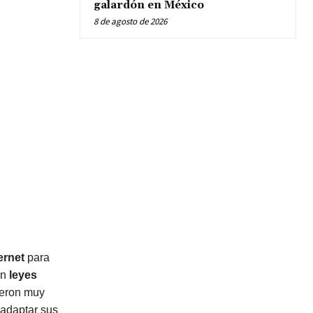
galardón en México
8 de agosto de 2026
ernet
para
on
leyes
ueron muy
 adaptar sus