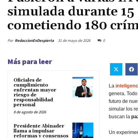
simulada durante 15 
cometiendo 180 críme
Por
RedaccionEnDespierta
31 de mayo de 2026
0
Más para leer
Oficiales de
cumplimiento
La
inteligenci
enfrentan mayor
genera. Todo
riesgo de
responsabilidad
futuro de nue
personal
simular los r
8 de agosto de 2026
buscan la
pa
Presidente Abinader
llama a impulsar
Un experiment
reformas y consensos