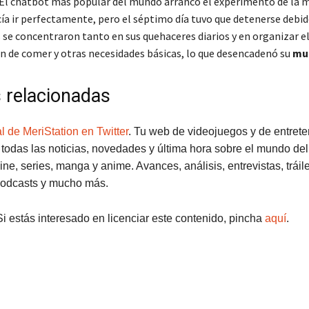
 El chatbot más popular del mundo arrancó el experimento de la 
ía ir perfectamente, pero el séptimo día tuvo que detenerse debid
 se concentraron tanto en sus quehaceres diarios y en organizar e
on de comer y otras necesidades básicas, lo que desencadenó su
mu
s relacionadas
l de MeriStation en Twitter
. Tu web de videojuegos y de entrete
todas las noticias, novedades y última hora sobre el mundo del
ine, series, manga y anime. Avances, análisis, entrevistas, tráil
odcasts y mucho más.
Si estás interesado en licenciar este contenido, pincha
aquí
.