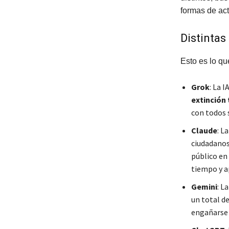
formas de act
Distintas
Esto es lo qu
Grok
: La 
extinción 
con todos 
Claude
: L
ciudadanos
público en
tiempo y a
Gemini
: L
un total d
engañarse 