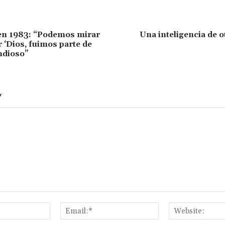
en 1983: “Podemos mirar
Una inteligencia de 
r ‘Dios, fuimos parte de
andioso”
Y
Name:*
Email:*