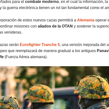
eñados para el
combate moderno
, en el cual la información, la
y la guerra electrónica tienen un rol tan fundamental como el 
orporación de estos nuevos cazas permitirá a
Alemania
operar 
oordinar misiones con
aliados de la OTAN
y sostener la superi
as venideras.
cazas serán
Eurofighter Tranche 5
, una versión mejorada del 
peo que reemplazará de manera gradual a los antiguos
Panav
fe
(Fuerza Aérea alemana).