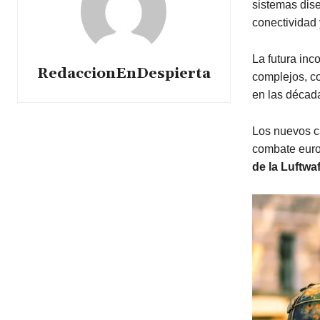
sistemas dis
conectividad 
La futura inc
RedaccionEnDespierta
complejos, c
en las décad
Los nuevos 
combate euro
de la Luftwaf