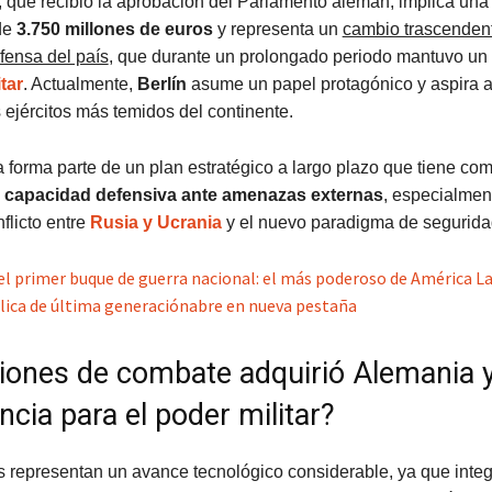
 que recibió la aprobación del Parlamento alemán, implica una
de
3.750 millones de euros
y representa un
cambio trascendent
efensa del país
, que durante un prolongado periodo mantuvo un
tar
. Actualmente,
Berlín
asume un papel protagónico y aspira a
 ejércitos más temidos del continente.
va forma parte de un plan estratégico a largo plazo que tiene com
u capacidad defensiva ante amenazas externas
, especialmen
flicto entre
Rusia y Ucrania
y el nuevo paradigma de seguridad
s el primer buque de guerra nacional: el más poderoso de América L
lica de última generación
abre en nueva pestaña
iones de combate adquirió Alemania 
cia para el poder militar?
s representan un avance tecnológico considerable, ya que inte