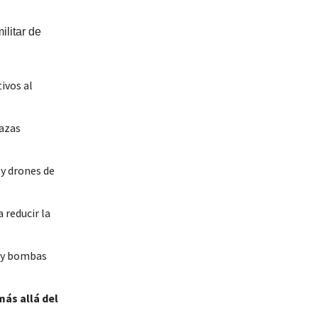
ilitar de
ivos al
nazas
 y drones de
 reducir la
e y bombas
ás allá del