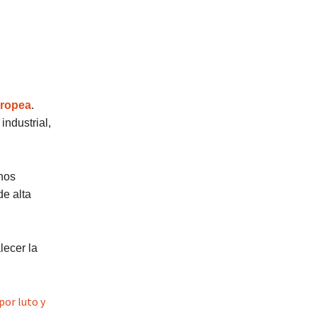
uropea
.
industrial,
nos
de alta
lecer la
por luto y