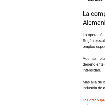
La comp
Alemani
La operación
Según ejecuti
empleo especi
Además, refu
dependiente d
intensidad.
Más allá de lo
industria de 
La Corte Supre