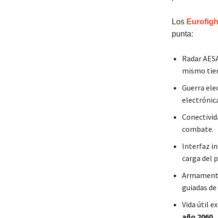
Los
Eurofigh
punta:
Radar AESA
mismo tiem
Guerra ele
electrónic
Conectivid
combate.
Interfaz in
carga del p
Armamento 
guiadas de 
Vida útil e
año 2060
.