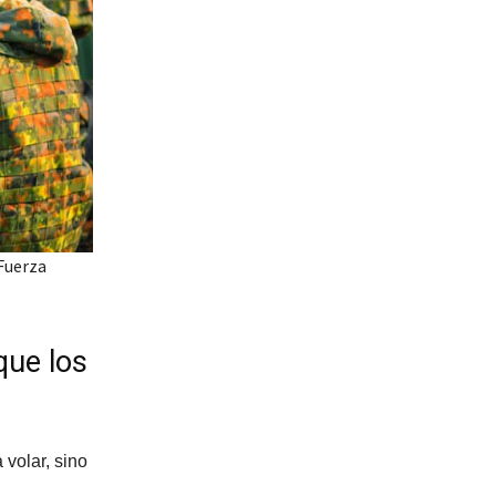
Fuerza
que los
volar, sino