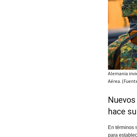
Alemania invi
Aérea. (Fuent
Nuevos 
hace su
En términos s
para establec