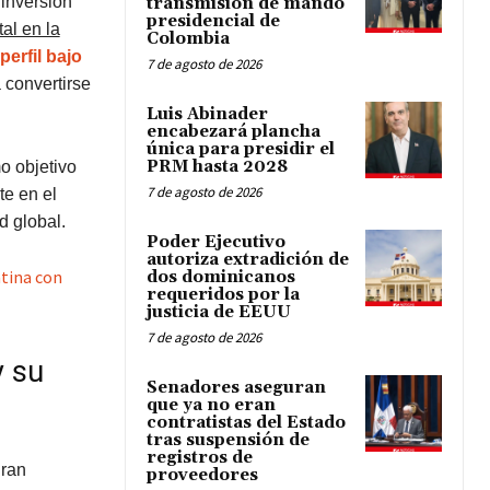
 inversión
transmisión de mando
presidencial de
al en la
Colombia
perfil bajo
7 de agosto de 2026
 convertirse
Luis Abinader
encabezará plancha
única para presidir el
PRM hasta 2028
o objetivo
7 de agosto de 2026
te en el
 global.
Poder Ejecutivo
autoriza extradición de
atina con
dos dominicanos
requeridos por la
justicia de EEUU
7 de agosto de 2026
y su
Senadores aseguran
que ya no eran
contratistas del Estado
tras suspensión de
registros de
gran
proveedores