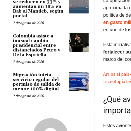
La operación,
se reducen en 33% y
aumentan un 18% en
aproximada 
Bab al Mandeb, según
política de d
portal
en gasto mili
7 de agosto de 2026
en uno de los
Colombia asiste a
inusual cambio
Esta iniciati
presidencial entre
distanciados Petro y
fortalecer s
De la Espriella
marco del con
7 de agosto de 2026
Arriba al paí
Migración inicia
servicio regular del
tecnología bé
permiso de salida de
menor 100% digital
7 de agosto de 2026
¿Qué av
importan
Estos avione