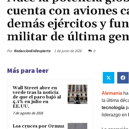
cuenta con aviones ca
demás ejércitos y fu
militar de última ge
Por
RedaccionEnDespierta
1 de junio de 2026
0
Más para leer
Wall Street abre en
verde tras la noticia
Alemania
ha 
de que el paro bajó al
la última déc
4.1% en julio en
EE.UU.
tecnología
p
7 de agosto de 2026
liderazgo en
Los cruces por Ormuz