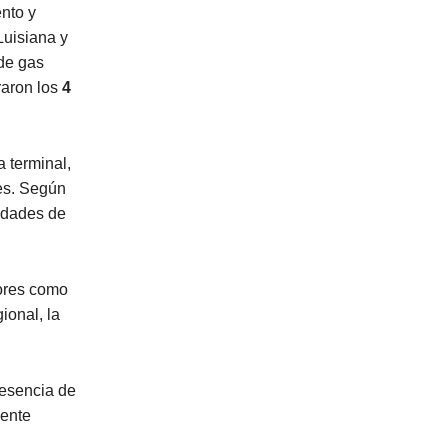
nto y
Luisiana y
de gas
raron los
4
a terminal,
es. Según
nidades de
tores como
gional, la
resencia de
dente