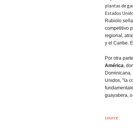
plantas de ga
Estados Unido
Rubiolo seña
competitivo p
regional, atr
y el Caribe. 
Por otra part
América
, do
Dominicana. 
Unidos, “la c
fundamentales
guayabera, 
source