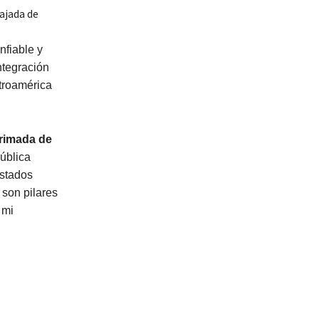
ajada de
nfiable y
ntegración
ntroamérica
rimada de
ública
Estados
 son pilares
 mi