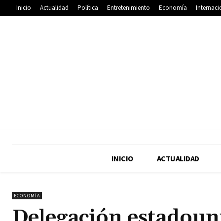
Inicio
Actualidad
Política
Entretenimiento
Economía
Internaci
INICIO
ACTUALIDAD
ECONOMÍA
Delegación estadouni