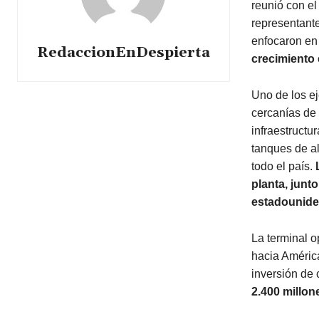
reunió con e
representante
enfocaron en 
RedaccionEnDespierta
crecimiento 
Uno de los ej
cercanías de
infraestructu
tanques de a
todo el país.
planta, junt
estadounide
La terminal o
hacia América
inversión de
2.400 millon