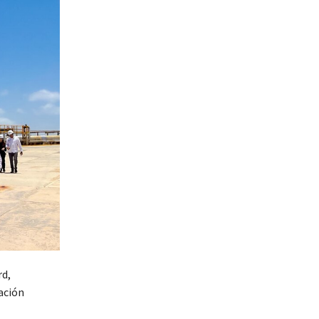
rd,
ación