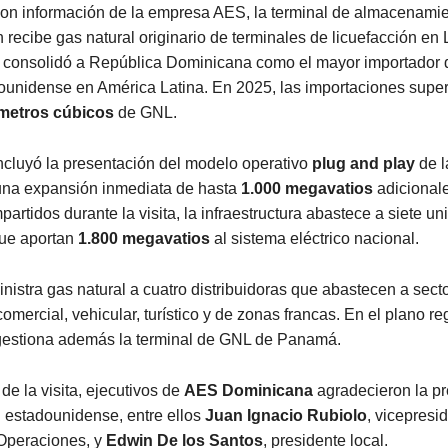
on información de la empresa AES, la terminal de almacenamie
n recibe gas natural originario de terminales de licuefacción en 
e consolidó a República Dominicana como el mayor importador 
dounidense en América Latina. En 2025, las importaciones supe
 metros cúbicos
de GNL.
incluyó la presentación del modelo operativo
plug and play
de l
una expansión inmediata de hasta
1.000 megavatios
adicional
partidos durante la visita, la infraestructura abastece a siete u
ue aportan
1.800 megavatios
al sistema eléctrico nacional.
istra gas natural a cuatro distribuidoras que abastecen a sec
 comercial, vehicular, turístico y de zonas francas. En el plano re
gestiona además la terminal de GNL de Panamá.
 de la visita, ejecutivos de
AES Dominicana
agradecieron la p
 estadounidense, entre ellos
Juan Ignacio Rubiolo
, vicepresi
 Operaciones, y
Edwin De los Santos
, presidente local.