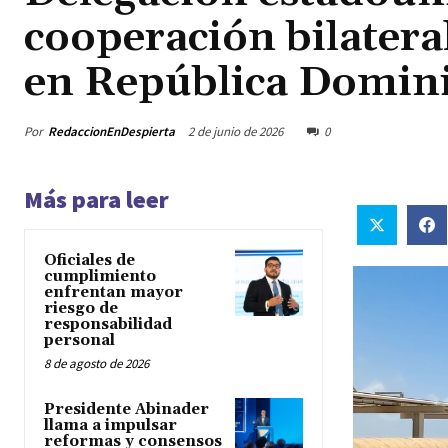
cooperación bilateral
en República Domin
Por
RedaccionEnDespierta
2 de junio de 2026
0
Más para leer
Oficiales de
cumplimiento
enfrentan mayor
riesgo de
responsabilidad
personal
8 de agosto de 2026
Presidente Abinader
llama a impulsar
reformas y consensos