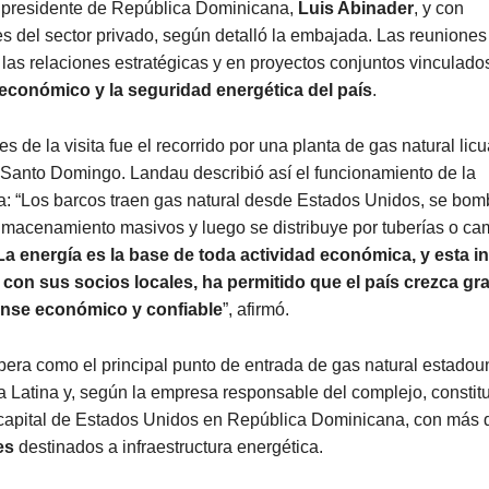
l presidente de República Dominicana,
Luis Abinader
, y con
s del sector privado, según detalló la embajada. Las reuniones
las relaciones estratégicas y en proyectos conjuntos vinculado
económico y la seguridad energética del país
.
es de la visita fue el recorrido por una planta de gas natural lic
 Santo Domingo. Landau describió así el funcionamiento de la
ra: “Los barcos traen gas natural desde Estados Unidos, se bo
lmacenamiento masivos y luego se distribuye por tuberías o ca
La energía es la base de toda actividad económica, y esta in
o con sus socios locales, ha permitido que el país crezca gra
nse económico y confiable
”, afirmó.
pera como el principal punto de entrada de gas natural estado
 Latina y, según la empresa responsable del complejo, constit
 capital de Estados Unidos en República Dominicana, con más
es
destinados a infraestructura energética.