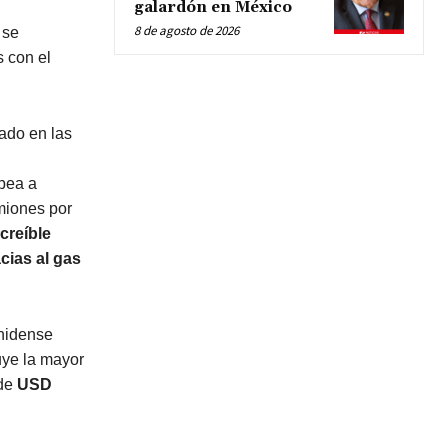
galardón en México
8 de agosto de 2026
 se
s con el
uado en las
mbea a
miones por
creíble
cias al gas
unidense
uye la mayor
 de
USD