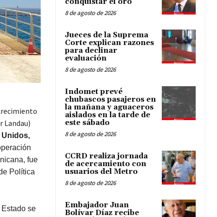
conquistar el oro
8 de agosto de 2026
Jueces de la Suprema
Corte explican razones
para declinar
evaluación
8 de agosto de 2026
Indomet prevé
chubascos pasajeros en
la mañana y aguaceros
 crecimiento
aislados en la tarde de
er Landau)
este sábado
8 de agosto de 2026
 Unidos,
operación
CCRD realiza jornada
nicana, fue
de acercamiento con
usuarios del Metro
de Política
8 de agosto de 2026
Embajador Juan
e Estado se
Bolívar Díaz recibe