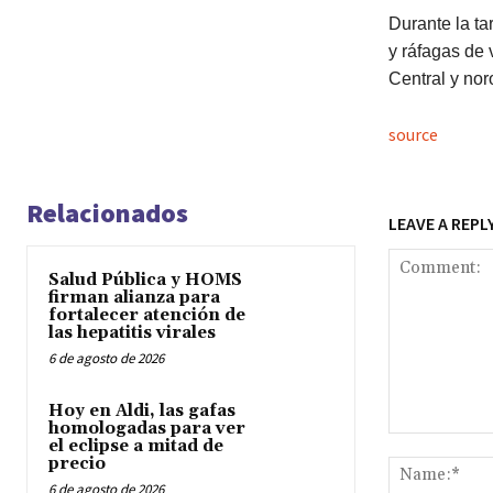
Durante la ta
y ráfagas de 
Central y nor
source
Relacionados
LEAVE A REPL
Salud Pública y HOMS
firman alianza para
fortalecer atención de
las hepatitis virales
6 de agosto de 2026
Hoy en Aldi, las gafas
homologadas para ver
Comment:
el eclipse a mitad de
precio
6 de agosto de 2026