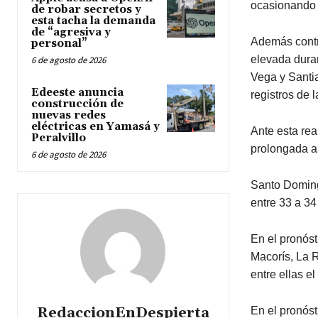
ocasionando 
de robar secretos y
esta tacha la demanda
de “agresiva y
Además contr
personal”
elevada duran
6 de agosto de 2026
Vega y Santi
Edeeste anuncia
registros de 
construcción de
nuevas redes
eléctricas en Yamasá y
Ante esta rea
Peralvillo
prolongada al
6 de agosto de 2026
Santo Doming
entre 33 a 34
En el pronós
Macorís, La R
entre ellas e
RedaccionEnDespierta
En el pronóst