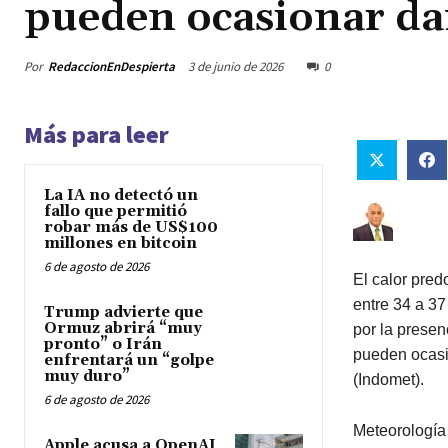
pueden ocasionar dañ
Por
RedaccionEnDespierta
3 de junio de 2026
0
Más para leer
La IA no detectó un
fallo que permitió
robar más de US$100
millones en bitcoin
6 de agosto de 2026
El calor pre
entre 34 a 37
Trump advierte que
Ormuz abrirá “muy
por la presen
pronto” o Irán
pueden ocasio
enfrentará un “golpe
muy duro”
(Indomet).
6 de agosto de 2026
Meteorología 
Apple acusa a OpenAI