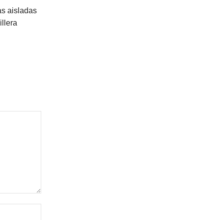
as aisladas
illera
Website: