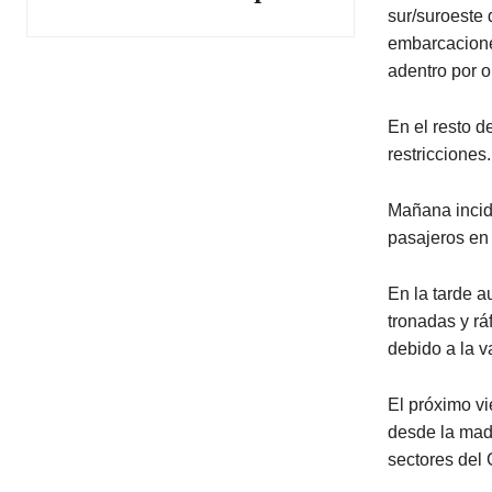
sur/suroeste
embarcacione
adentro por o
En el resto d
restricciones.
Mañana incidi
pasajeros en 
En la tarde 
tronadas y rá
debido a la 
El próximo v
desde la madr
sectores del