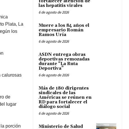
fortalecer atención de
las hepatitis virales
6 de agosto de 2026
mica
to Plata, La
Muere a los 84 años el
empresario Román
según los
Ramos Uría
6 de agosto de 2026
ón
ASDN entrega obras
deportivas remozadas
durante “La Ruta
Deportiva”
 calurosas
6 de agosto de 2026
Más de 180 dirigentes
sindicales de las
ro de
Américas se reúnen en
RD para fortalecer el
del lugar
diálogo social
6 de agosto de 2026
 la porción
Ministerio de Salud