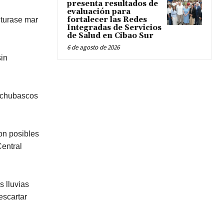
presenta resultados de
evaluación para
fortalecer las Redes
nturase mar
Integradas de Servicios
de Salud en Cibao Sur
6 de agosto de 2026
sin
á chubascos
on posibles
Central
 lluvias
escartar