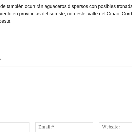
rde también ocurrirán aguaceros dispersos con posibles tronad
viento en provincias del sureste, nordeste, valle del Cibao, Cord
oeste.
Y
Name:*
Email:*