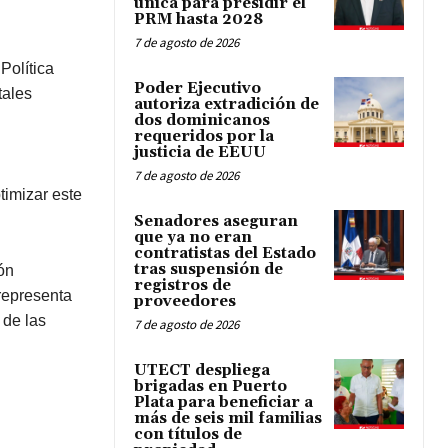
única para presidir el
PRM hasta 2028
7 de agosto de 2026
Política
Poder Ejecutivo
tales
autoriza extradición de
dos dominicanos
requeridos por la
justicia de EEUU
7 de agosto de 2026
timizar este
Senadores aseguran
que ya no eran
contratistas del Estado
tras suspensión de
ón
registros de
representa
proveedores
 de las
7 de agosto de 2026
UTECT despliega
brigadas en Puerto
Plata para beneficiar a
más de seis mil familias
con títulos de