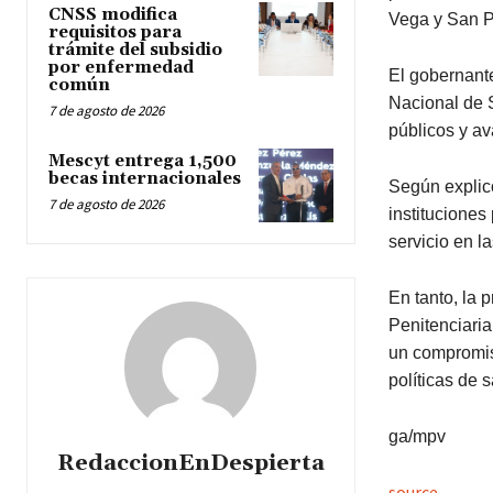
CNSS modifica
Vega y San P
requisitos para
trámite del subsidio
por enfermedad
El gobernant
común
Nacional de S
7 de agosto de 2026
públicos y av
Mescyt entrega 1,500
becas internacionales
Según explicó
7 de agosto de 2026
instituciones
servicio en la
En tanto, la 
Penitenciaria
un compromiso
políticas de 
ga/mpv
RedaccionEnDespierta
source