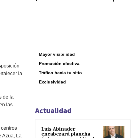
Mayor visibilidad
Promoción efectiva
sposición
Tráfico hacia tu sitio
rtalecer la
Exclusividad
 de la
en las
Actualidad
 centros
Luis Abinader
encabezará plancha
e Azua, La