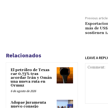
Previous article
Exportacion
más de US$
sostienen 1
Relacionados
LEAVE A REPL
El petróleo de Texas
cae 0.73% tras
acordar Irán y Omán
una nueva ruta en
Ormuz
6 de agosto de 2026
Adopae juramenta
Comment:
nuevo consejo