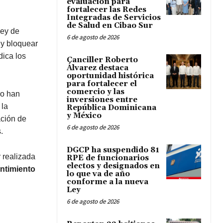
evaluación para
fortalecer las Redes
Integradas de Servicios
de Salud en Cibao Sur
Ley de
6 de agosto de 2026
 y bloquear
dica los
Canciller Roberto
Álvarez destaca
oportunidad histórica
para fortalecer el
comercio y las
no han
inversiones entre
 la
República Dominicana
y México
ación de
6 de agosto de 2026
.
DGCP ha suspendido 81
 realizada
RPE de funcionarios
electos y designados en
entimiento
lo que va de año
conforme a la nueva
Ley
6 de agosto de 2026