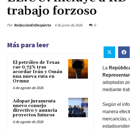
trabajo forzoso
Por
RedaccionEnDespierta
4 de junio de 2026
0
Más para leer
El petróleo de Texas
cae 0.73% tras
La
Repúblic
acordar Irán y Omán
Representan
una nueva ruta en
Ormuz
adoptadas po
6 de agosto de 2026
mediante trab
Adopae juramenta
Según el info
nuevo consejo
directivo y anuncia
manera efecti
proyectos futuros
mercancías, u
6 de agosto de 2026
estadounide