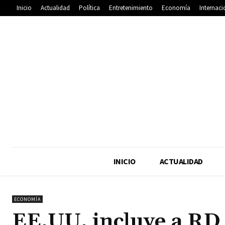
Inicio
Actualidad
Política
Entretenimiento
Economía
Internaci
INICIO
ACTUALIDAD
ECONOMÍA
EE.UU. incluye a RD 