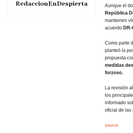
RedaccionEnDespierta
Aunque el doc
República D
mantienen ví
acuerdo
DR-
Como parte d
planteó la po
propuesta co
medidas des
forzoso.
La revisión a
los principal
informado sob
oficial de la
source