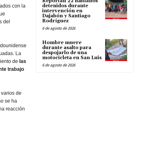
Reportan 22 haitianos
detenidos durante
nados con la
intervención en
que
Dajabón y Santiago
Rodríguez
s del
6 de agosto de 2026
Hombre muere
tadounidense
durante asalto para
despojarlo de una
luadas. La
motocicleta en San Luis
iento de
las
6 de agosto de 2026
te trabajo
 varios de
no se ha
na reacción