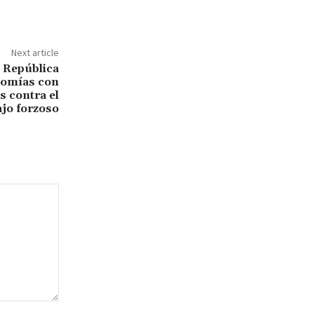
Next article
a República
nomías con
s contra el
ajo forzoso