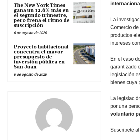
internaciona
The New York Times
gana un 12.6% más en
el segundo trimestre,
La investigac
pero frena el ritmo de
suscripción
Comercio de 1
6 de agosto de 2026
productos ela
intereses co
Proyecto habitacional
concentra el mayor
presupuesto de
En el caso d
inversión pública en
garantizado 
San Juan
6 de agosto de 2026
legislación e
bienes cuya p
La legislació
por una pers
voluntario 
Suscribete al