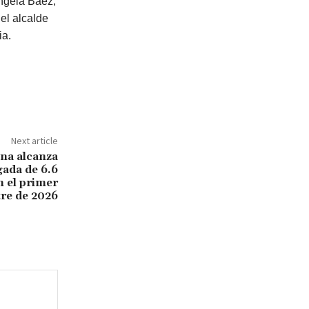
ngela Báez;
el alcalde
ia.
Next article
na alcanza
gada de 6.6
n el primer
re de 2026