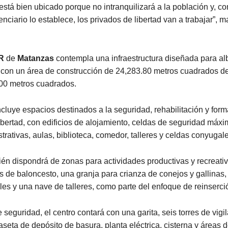
está bien ubicado porque no intranquilizará a la población y, c
nciario lo establece, los privados de libertad van a trabajar”, m
R
de
Matanzas
contempla una infraestructura diseñada para al
, con un área de construcción de 24,283.80 metros cuadrados d
000 metros cuadrados.
ncluye espacios destinados a la seguridad, rehabilitación y form
ibertad, con edificios de alojamiento, celdas de seguridad máx
trativas, aulas, biblioteca, comedor, talleres y celdas conyugale
én dispondrá de zonas para actividades productivas y recreativ
s de baloncesto, una granja para crianza de conejos y gallinas,
iles y una nave de talleres, como parte del enfoque de reinserció
 seguridad, el centro contará con una garita, seis torres de vigi
seta de depósito de basura, planta eléctrica, cisterna y áreas d