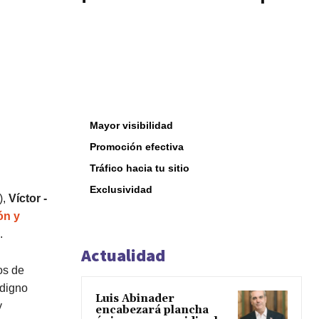
Mayor visibilidad
Promoción efectiva
Tráfico hacia tu sitio
Exclusividad
),
Víctor -
ón y
.
Actualidad
os de
 digno
Luis Abinader
y
encabezará plancha