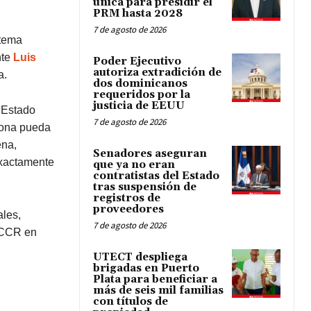
única para presidir el
PRM hasta 2028
7 de agosto de 2026
stema
nte
Luis
Poder Ejecutivo
autoriza extradición de
a.
dos dominicanos
requeridos por la
justicia de EEUU
l Estado
7 de agosto de 2026
sona pueda
ena,
Senadores aseguran
exactamente
que ya no eran
contratistas del Estado
tras suspensión de
registros de
proveedores
ales,
7 de agosto de 2026
o CCR en
UTECT despliega
brigadas en Puerto
Plata para beneficiar a
más de seis mil familias
con títulos de