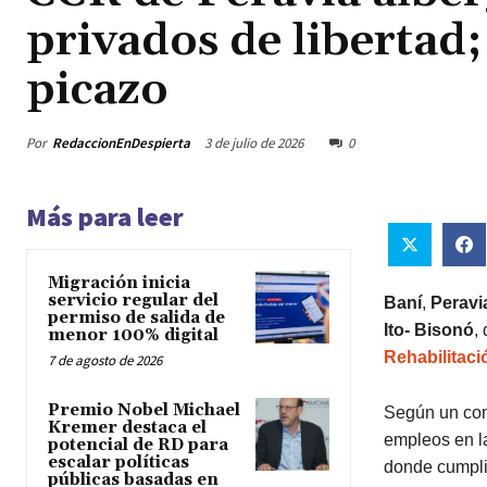
privados de libertad
picazo
Por
RedaccionEnDespierta
3 de julio de 2026
0
Más para leer
Migración inicia
servicio regular del
Baní
,
Peravi
permiso de salida de
Ito- Bisonó
,
menor 100% digital
Rehabilitaci
7 de agosto de 2026
Premio Nobel Michael
Según un co
Kremer destaca el
empleos en la
potencial de RD para
escalar políticas
donde cumplir
públicas basadas en