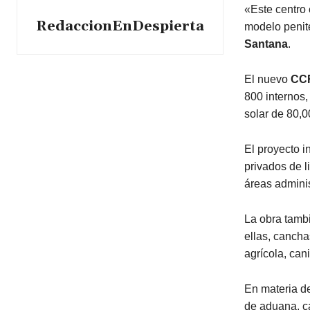
«Este centro 
RedaccionEnDespierta
modelo penite
Santana
.
El nuevo
CC
800 internos
solar de 80,
El proyecto i
privados de l
áreas adminis
La obra tambi
ellas, cancha
agrícola, can
En materia de
de aduana, ca