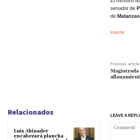
El ministro 
senador de
P
de
Matanzas
source
Previous article
Magistrada 
allanamient
Relacionados
LEAVE A REPL
Luis Abinader
encabezará plancha