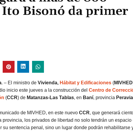
; Ito Bisonó da primer
a
. – El ministro de
Vivienda,
Hábitat y Edificaciones
(
MIVHED
 dio inicio este jueves a la construcción del
Centro de Correcci
ón
(
CCR
) de
Matanzas-Las Tablas
, en
Baní
, provincia
Peravia
municado de MIVHED, en este nuevo
CCR
, que generará cient
 provincia, los privados de libertad no solo tendrán un espacio
 su sentencia penal, sino un lugar donde podrán rehabilitarse 