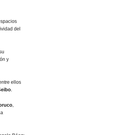
espacios
ividad del
su
ón y
 entre ellos
Seibo
.
oruco
,
la