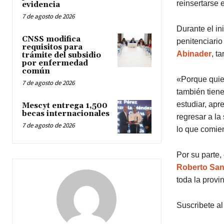
reinsertarse 
evidencia
7 de agosto de 2026
Durante el ini
CNSS modifica
penitenciario
requisitos para
Abinader
, t
trámite del subsidio
por enfermedad
común
«Porque quien
7 de agosto de 2026
también tiene
estudiar, apr
Mescyt entrega 1,500
becas internacionales
regresar a l
7 de agosto de 2026
lo que comien
Por su parte,
Roberto San
toda la provi
Suscribete al