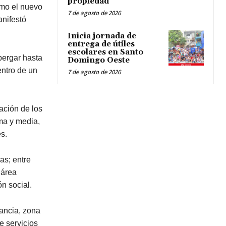
propiedad
omo el nuevo
7 de agosto de 2026
anifestó
Inicia jornada de
entrega de útiles
escolares en Santo
bergar hasta
Domingo Oeste
entro de un
7 de agosto de 2026
ación de los
ima y media,
s.
as; entre
 área
n social.
lancia, zona
e servicios