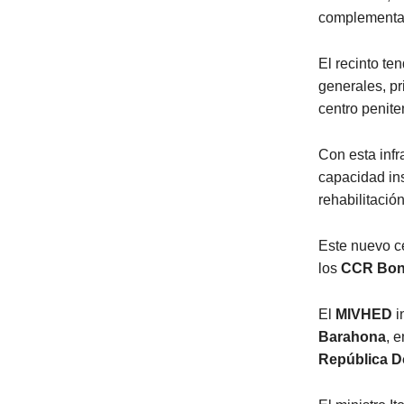
complementar
El recinto te
generales, pr
centro penite
Con esta infr
capacidad ins
rehabilitació
Este nuevo ce
los
CCR Bo
El
MIVHED
i
Barahona
, e
República D