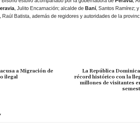
Ito Bisonó estuvo acompañado por la gobernadora de
Peravia
, Á
eravia
, Julito Encarnación; alcalde de
Baní
, Santos Ramírez; y 
, Raúl Batista, además de regidores y autoridades de la provinc
acusa a Migración de
La República Dominica
o ilegal
récord histórico con la lle
millones de visitantes e
semest
Y