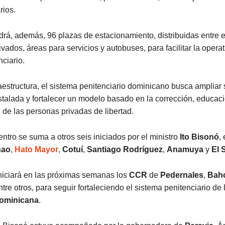
ios.
ndrá, además, 96 plazas de estacionamiento, distribuidas entre 
ivados, áreas para servicios y autobuses, para facilitar la operat
nciario.
aestructura, el sistema penitenciario dominicano busca ampliar 
talada y fortalecer un modelo basado en la corrección, educaci
n de las personas privadas de libertad.
ntro se suma a otros seis iniciados por el ministro
Ito Bisonó
,
nao
,
Hato Mayor
,
Cotuí
,
Santiago Rodríguez
,
Anamuya
y
El 
niciará en las próximas semanas los
CCR
de
Pedernales
,
Bah
ntre otros, para seguir fortaleciendo el sistema penitenciario de 
ominicana
.