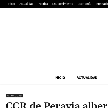
Inicio
Actualidad
Política
Entretenimiento
Economía
Internaci
INICIO
ACTUALIDAD
ACTUALIDAD
CCR de Peravia albe