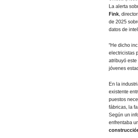
La alerta sob
Fink
, directo
de 2025 sobre
datos de intel
“He dicho in
electricistas 
atribuyó este
jóvenes estad
En la industr
existente entr
puestos neces
fábricas, la 
Según un info
enfrentaba un
construcció