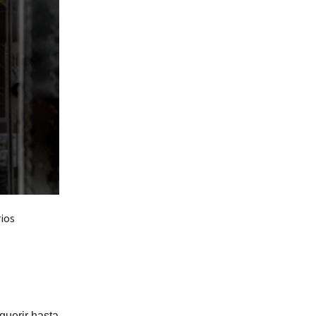
ios
querir hasta