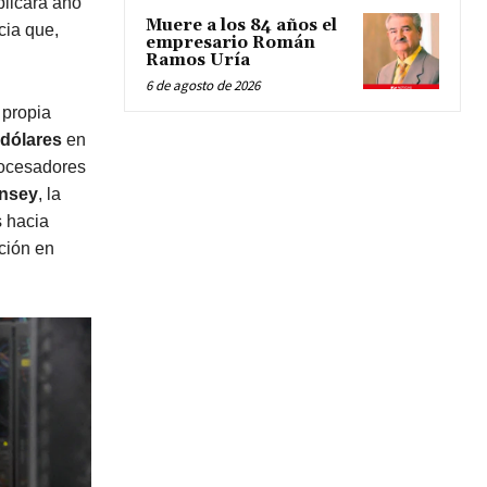
plicará año
Muere a los 84 años el
cia que,
empresario Román
Ramos Uría
6 de agosto de 2026
 propia
 dólares
en
rocesadores
nsey
, la
s hacia
ción en