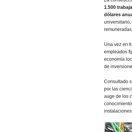
1.500 trabaj
dólares anu
universitario
remuneradas
Una vez en f
empleados fij
economía loca
de inversione
Consultado so
por las cienc
auge de los c
conocimientos
instalaciones