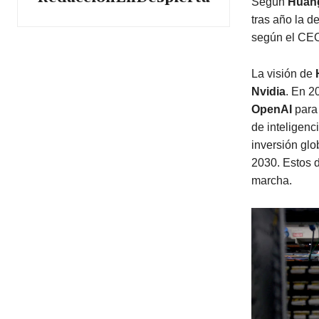
Según
Huan
tras año la d
según el CEO,
La visión de
Nvidia
. En 2
OpenAI
para 
de inteligenc
inversión glo
2030. Estos d
marcha.