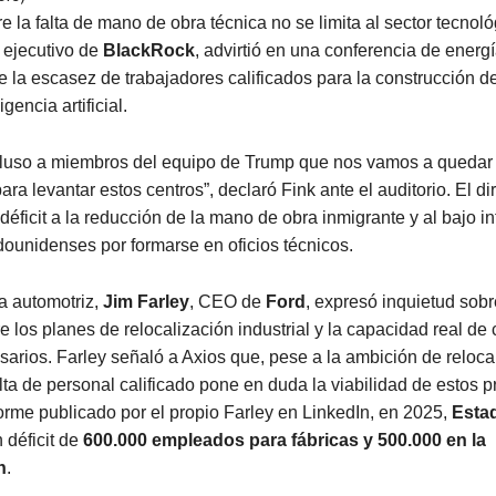
re la falta de mano de obra técnica no se limita al sector tecnol
r ejecutivo de
BlackRock
, advirtió en una conferencia de energ
 la escasez de trabajadores calificados para la construcción d
igencia artificial.
cluso a miembros del equipo de Trump que nos vamos a quedar 
para levantar estos centros”, declaró Fink ante el auditorio. El di
 déficit a la reducción de la mano de obra inmigrante y al bajo in
ounidenses por formarse en oficios técnicos.
ia automotriz,
Jim Farley
, CEO de
Ford
, expresó inquietud sobr
e los planes de relocalización industrial y la capacidad real de c
arios. Farley señaló a Axios que, pese a la ambición de reloca
falta de personal calificado pone en duda la viabilidad de estos p
rme publicado por el propio Farley en LinkedIn, en 2025,
Esta
 déficit de
600.000 empleados para fábricas y 500.000 en la
n
.