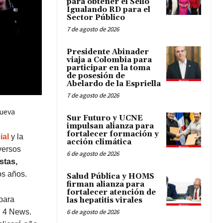
para obtener el Sello
Igualando RD para el
Sector Público
7 de agosto de 2026
Presidente Abinader
viaja a Colombia para
participar en la toma
de posesión de
Abelardo de la Espriella
7 de agosto de 2026
nueva
Sur Futuro y UCNE
impulsan alianza para
fortalecer formación y
ial
y la
acción climática
versos
6 de agosto de 2026
istas,
os años.
Salud Pública y HOMS
firman alianza para
fortalecer atención de
 para
las hepatitis virales
l 4 News.
6 de agosto de 2026