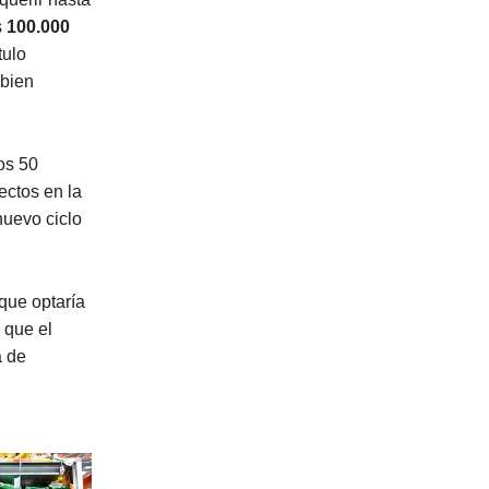
s
100.000
tulo
 bien
os 50
ectos en la
nuevo ciclo
que optaría
 que el
a de