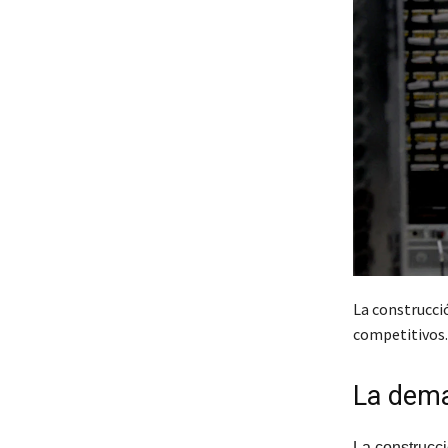
La construcci
competitivos.
La dema
La construcc