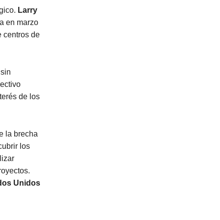
ógico.
Larry
ía en marzo
e centros de
sin
rectivo
terés de los
e la brecha
ubrir los
lizar
royectos.
dos Unidos