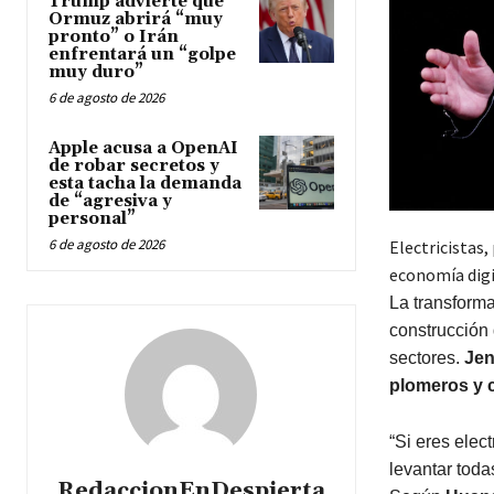
Trump advierte que
Ormuz abrirá “muy
pronto” o Irán
enfrentará un “golpe
muy duro”
6 de agosto de 2026
Apple acusa a OpenAI
de robar secretos y
esta tacha la demanda
de “agresiva y
personal”
6 de agosto de 2026
Electricistas,
economía digi
La transform
construcción 
sectores.
Je
plomeros y 
“Si eres elec
levantar toda
RedaccionEnDespierta