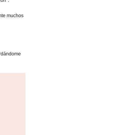
ión".
ante muchos
cordándome