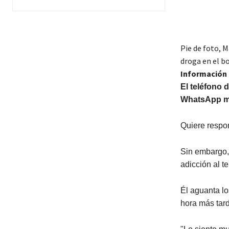
Pie de foto,
M
droga en el bo
Información 
El teléfono 
WhatsApp mí
Quiere respon
Sin embargo,
adicción al t
Él aguanta lo
hora más tar