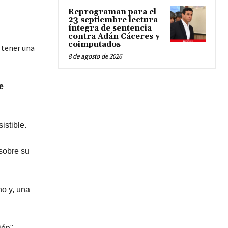
Reprograman para el
23 septiembre lectura
íntegra de sentencia
contra Adán Cáceres y
coimputados
 tener una
8 de agosto de 2026
e
istible.
sobre su
no y, una