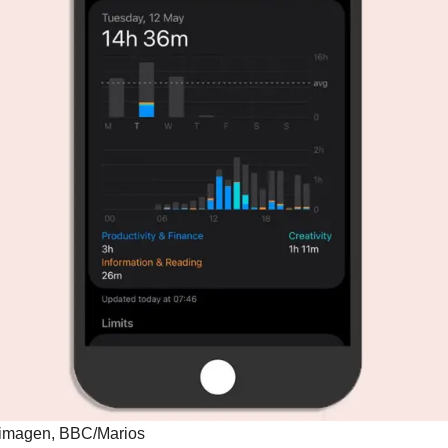
 imagen,
BBC/Marios