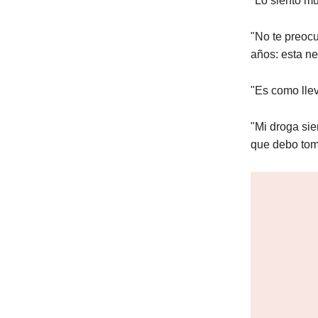
"Lo siento mu
"No te preocu
años: esta ne
"Es como llev
"Mi droga sie
que debo tom