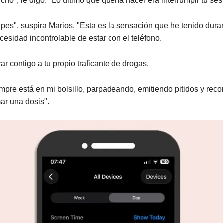
cho", le digo. "Lo último que quería hacer era interrumpir tu ses
pes", suspira Marios. "Esta es la sensación que he tenido dur
cesidad incontrolable de estar con el teléfono.
ar contigo a tu propio traficante de drogas.
mpre está en mi bolsillo, parpadeando, emitiendo pitidos y re
ar una dosis".