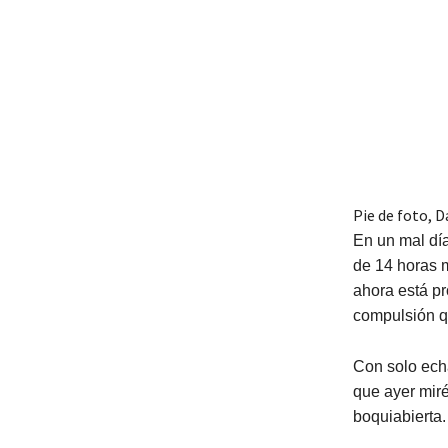
Pie de foto,
D
En un mal día
de 14 horas m
ahora está pr
compulsión qu
Con solo echa
que ayer mir
boquiabierta.