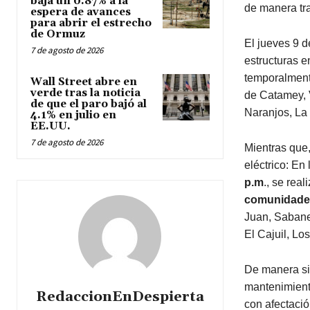
baja un 0.87% a la
de manera tra
espera de avances
para abrir el estrecho
de Ormuz
El jueves 9 de
7 de agosto de 2026
estructuras e
temporalmen
Wall Street abre en
verde tras la noticia
de Catamey, V
de que el paro bajó al
Naranjos, La 
4.1% en julio en
EE.UU.
7 de agosto de 2026
Mientras que,
eléctrico: En 
p.m
., se rea
comunidades
Juan, Sabane
El Cajuil, Lo
De manera si
mantenimient
RedaccionEnDespierta
con afectaci