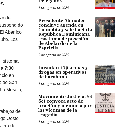
Delegados
z.
8 de agosto de 2026
azo de
Presidente Abinader
á suspendido
concluye agenda en
Colombia y sale hacia la
s El Abanico
República Dominicana
tras toma de posesión
uito, Los
de Abelardo de la
Espriella
8 de agosto de 2026
l sistema
Incautan 109 armas y
 a 7:00
drogas en operativos
vicio en
de barahona
o de San
8 de agosto de 2026
 La Meseta,
Movimiento Justicia Jet
Set convoca acto de
oración y memoria por
las víctimas de la
trabajos de
tragedia
go Oeste,
8 de agosto de 2026
viera de