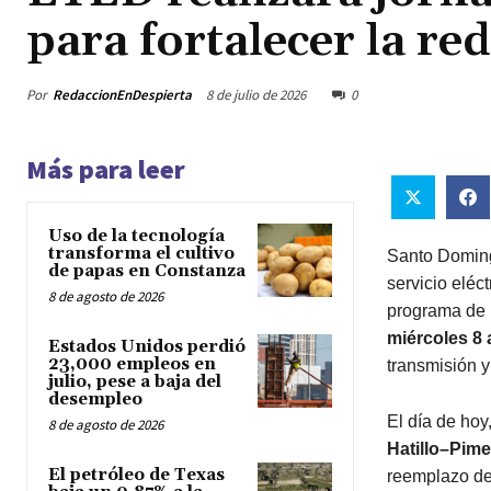
para fortalecer la re
Por
RedaccionEnDespierta
8 de julio de 2026
0
Más para leer
Uso de la tecnología
transforma el cultivo
Santo Doming
de papas en Constanza
servicio eléct
8 de agosto de 2026
programa de
miércoles 8 
Estados Unidos perdió
23,000 empleos en
transmisión y
julio, pese a baja del
desempleo
El día de hoy
8 de agosto de 2026
Hatillo–Pime
El petróleo de Texas
reemplazo de 