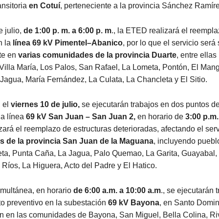
nsitoria
en Cotuí
, perteneciente a la provincia Sánchez Ramíre
 julio,
de 1:00 p. m. a 6:00 p. m
., la ETED realizará el reempl
n la
línea 69 kV Pimentel–Abanico
, por lo que el servicio ser
te en
varias comunidades de la provincia Duarte
, entre ella
illa María, Los Palos, San Rafael, La Lometa, Pontón, El Mang
Jagua, María Fernández, La Culata, La Chancleta y El Sitio.
 el
viernes 10 de julio,
se ejecutarán trabajos en dos puntos de
la línea
69 kV San Juan – San Juan 2,
en horario de
3:00 p.m.
lizará el reemplazo de estructuras deterioradas, afectando el ser
 de la provincia San Juan de la Maguana
, incluyendo puebl
ta, Punta Caña, La Jagua, Palo Quemao, La Garita, Guayabal,
s Ríos, La Higuera, Acto del Padre y El Hatico.
multánea, en horario
de 6:00 a.m. a 10:00 a.m
., se ejecutarán 
o preventivo en la subestación
69 kV Bayona
, en Santo Domin
ón en las comunidades de Bayona, San Miguel, Bella Colina, Ri