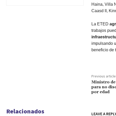
Haina, Villa 
Caasd II, Ki
La ETED
agr
trabajos pue
infraestruct
impulsando u
beneficio de 
Previous article
Ministro de
para no dis
por edad
Relacionados
LEAVE A REPL