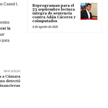
as Caasd I,
Reprograman para el
23 septiembre lectura
íntegra de sentencia
contra Adán Cáceres y
coimputados
 estos
8 de agosto de 2026
ecer la
uar
e
para
Next article
a a Cámara
no detectó
financieras