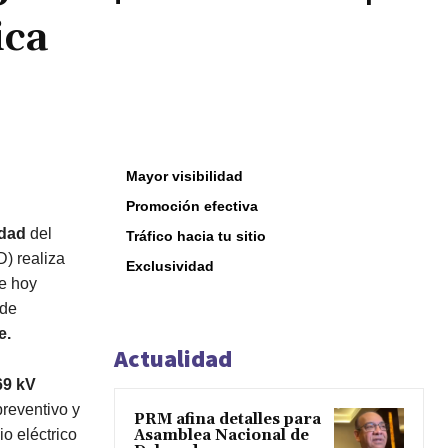
ica
Mayor visibilidad
Promoción efectiva
idad
del
Tráfico hacia tu sitio
) realiza
Exclusividad
e hoy
 de
e.
Actualidad
69 kV
preventivo y
PRM afina detalles para
io eléctrico
Asamblea Nacional de