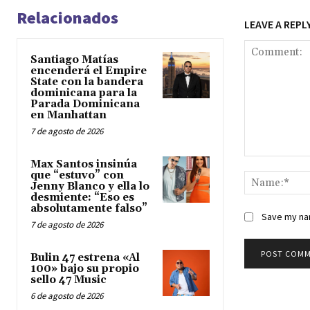
Relacionados
LEAVE A REPL
Santiago Matías
encenderá el Empire
State con la bandera
dominicana para la
Parada Dominicana
en Manhattan
7 de agosto de 2026
Comment:
Max Santos insinúa
que “estuvo” con
Jenny Blanco y ella lo
desmiente: “Eso es
absolutamente falso”
Save my nam
7 de agosto de 2026
Bulin 47 estrena «Al
100» bajo su propio
sello 47 Music
6 de agosto de 2026