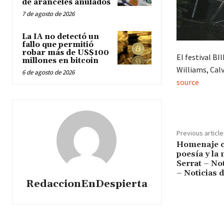
de aranceles anulados
7 de agosto de 2026
La IA no detectó un
fallo que permitió
robar más de US$100
El festival BI
millones en bitcoin
Williams, Calvi
6 de agosto de 2026
source
Previous article
Homenaje c
poesía y la
Serrat – No
– Noticias 
RedaccionEnDespierta