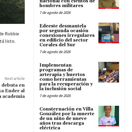
nacional con cientos de
hombres militares
7 de agosto de 2026
Edeeste desmantela
por segunda ocasión
 de Robbie
conexiones irregulares
en edificio del sector
tá listo.
Corales del Sur
7 de agosto de 2026
Implementan
programas de
arterapia y huertos
Next article
como herramientas
para la recuperación y
 debuta en
la inclusión social
a Ender al
7 de agosto de 2026
la academia
Consternación en Villa
González por la muerte
de un niño de nueve
años tras descarga
eléctrica