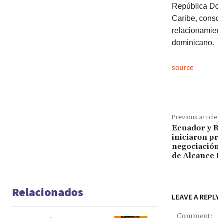
República Do
Caribe, conso
relacionamien
dominicano.
source
Previous article
Ecuador y 
iniciaron p
negociació
de Alcance 
Relacionados
LEAVE A REPL