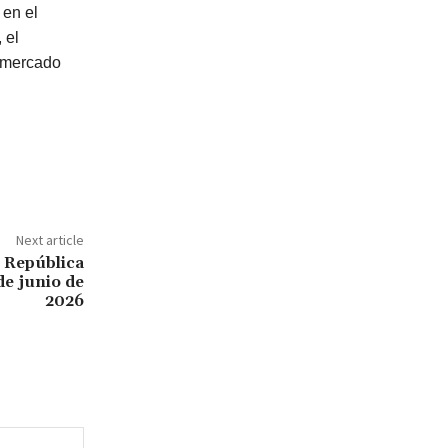
 en el
 el
l mercado
Next article
n República
de junio de
2026