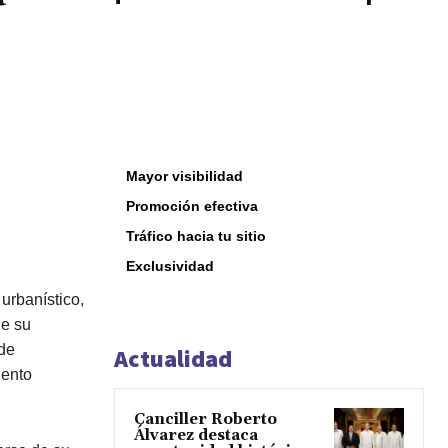
o
Mayor visibilidad
Promoción efectiva
Tráfico hacia tu sitio
Exclusividad
urbanístico,
de su
 de
Actualidad
iento
Canciller Roberto
Álvarez destaca