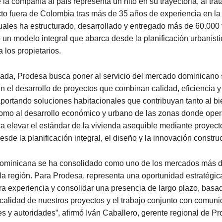
 la compañía al país representa un hito en su trayectoria, al tra
to fuera de Colombia tras más de 35 años de experiencia en la 
uales ha estructurado, desarrollado y entregado más de 60.000 
un modelo integral que abarca desde la planificación urbanísti
a los propietarios.
rada, Prodesa busca poner al servicio del mercado dominicano 
n el desarrollo de proyectos que combinan calidad, eficiencia y
aportando soluciones habitacionales que contribuyan tanto al bi
como al desarrollo económico y urbano de las zonas donde oper
 elevar el estándar de la vivienda asequible mediante proyect
sde la planificación integral, el diseño y la innovación construc
ominicana se ha consolidado como uno de los mercados más d
 la región. Para Prodesa, representa una oportunidad estratégic
ra experiencia y consolidar una presencia de largo plazo, basa
 calidad de nuestros proyectos y el trabajo conjunto con comun
es y autoridades”, afirmó Iván Caballero, gerente regional de P