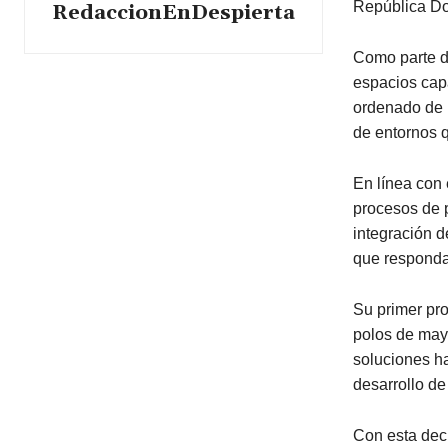
República D
RedaccionEnDespierta
Como parte d
espacios capa
ordenado de l
de entornos q
En línea con 
procesos de p
integración d
que responda
Su primer pr
polos de mayo
soluciones ha
desarrollo de
Con esta dec