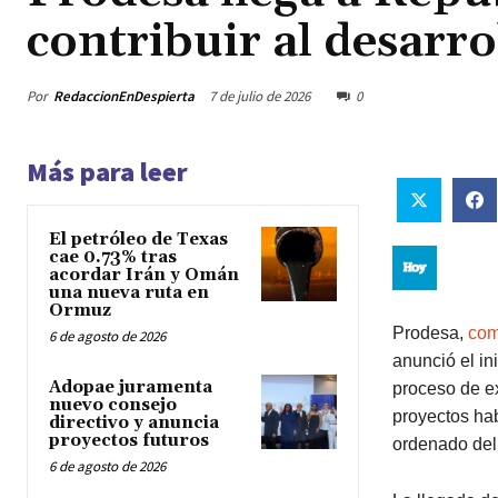
contribuir al desarr
Por
RedaccionEnDespierta
7 de julio de 2026
0
Más para leer
El petróleo de Texas
cae 0.73% tras
acordar Irán y Omán
una nueva ruta en
Ormuz
Prodesa,
co
6 de agosto de 2026
anunció el i
Adopae juramenta
proceso de ex
nuevo consejo
proyectos hab
directivo y anuncia
proyectos futuros
ordenado del t
6 de agosto de 2026