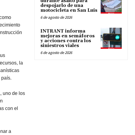
durante asalto para
despojarlo de una
motocicleta en San Luis
 como
6 de agosto de 2026
recimiento
INTRANT informa
onstrucción
mejoras en semáforos
y acciones contra los
siniestros viales
6 de agosto de 2026
sus
recursos, la
banísticas
 país.
, uno de los
on
as con el
nar a