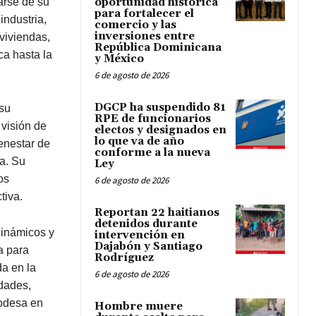
tarse de su
oportunidad histórica
para fortalecer el
industria,
comercio y las
inversiones entre
viviendas,
República Dominicana
ca hasta la
y México
6 de agosto de 2026
DGCP ha suspendido 81
su
RPE de funcionarios
 visión de
electos y designados en
lo que va de año
enestar de
conforme a la nueva
a. Su
Ley
os
6 de agosto de 2026
tiva.
Reportan 22 haitianos
detenidos durante
inámicos y
intervención en
Dajabón y Santiago
a para
Rodríguez
da en la
6 de agosto de 2026
idades,
rodesa en
Hombre muere