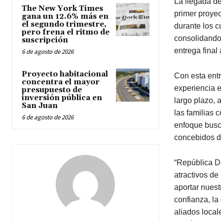
La llegada de
The New York Times
primer proyec
gana un 12.6% más en
el segundo trimestre,
durante los c
pero frena el ritmo de
consolidando 
suscripción
entrega final 
6 de agosto de 2026
Proyecto habitacional
Con esta ent
concentra el mayor
experiencia e
presupuesto de
inversión pública en
largo plazo, 
San Juan
las familias 
6 de agosto de 2026
enfoque busca
concebidos de
“República D
atractivos de
aportar nuest
confianza, la
aliados local