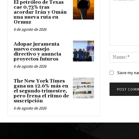
El petróleo de Texas
cae 0.73% tras
acordar Irán y Omán
una nueva ruta en
Ormuz
6 de agosto de 2026
Adopae juramenta
Comment:
nuevo consejo
directivo y anuncia
proyectos futuros
6 de agosto de 2026
Save my nam
The New York Times
gana un 12.6% más en
el segundo trimestre,
pero frena el ritmo de
suscripción
6 de agosto de 2026