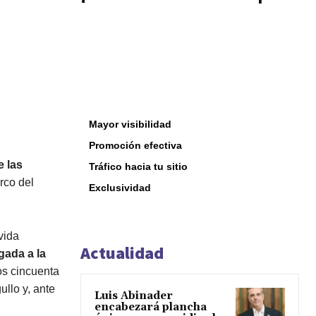
Mayor visibilidad
Promoción efectiva
e las
Tráfico hacia tu sitio
arco del
Exclusividad
vida
Actualidad
igada a la
os cincuenta
ullo y, ante
Luis Abinader
encabezará plancha