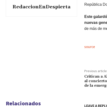
República Do
RedaccionEnDespierta
Este galardó
nuevas gene
de más de med
source
Previous article
Critican a A
al conciert
de la emerg
Relacionados
LEAVE A REPL