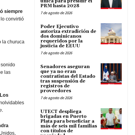
única para presidir el
PRM hasta 2028
có siempre
7 de agosto de 2026
lo convirtió
Poder Ejecutivo
autoriza extradición de
dos dominicanos
requeridos por la
 la churuca
justicia de EEUU
7 de agosto de 2026
l sonido
Senadores aseguran
que ya no eran
de las
contratistas del Estado
tras suspensión de
registros de
proveedores
‘Los
7 de agosto de 2026
 inolvidables
e
.
UTECT despliega
brigadas en Puerto
Plata para beneficiar a
ndra
más de seis mil familias
con títulos de
Unidos,