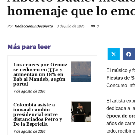
homenaje que lo em
Por
RedaccionEnDespierta
3 de julio de 2026
0
Más para leer
Los cruces por Ormuz
se reducen en 33% y
El músico y f
aumentan un 18% en
Fiestas de S
Bab al Mandeb, según
portal
Concurso Inf
7 de agosto de 2026
El artista ex
Colombia asiste a
dedicada a la
inusual cambio
presidencial entre
época de or
distanciados Petro y
años de carre
De la Espriella
todo, recibirl
7 de agosto de 2026