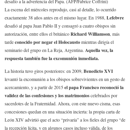
desafío a la advertencia del Papa. (AFP/Fabrice Coffrini)
La escena del miércoles reprodujo, casi al detalle, lo ocurrido
Lefebvre
exactamente 38 años antes en el mismo lugar. En 1988,
desafió al papa Juan Pablo II y consagró a cuatro obispos sin
Richard Williamson
autorización, entre ellos el británico
, más
conocido por negar el Holocausto
tarde
mientras dirigía el
Aquella vez, la
seminario del grupo en La Reja, Argentina.
respuesta también fue la excomunión inmediata.
Benedicto XVI
La historia tuvo giros posteriores: en 2009,
levantó la excomunión a los obispos sobrevivientes en un gesto de
el papa Francisco reconoció la
acercamiento, y a partir de 2015
validez de las confesiones y los matrimonios
celebrados por
sacerdotes de la Fraternidad. Ahora, con este nuevo cisma, esas
concesiones quedan en una situación incierta: la propia carta de
León XIV advirtió que el acto “privaría” a los fieles del grupo “de
la recepción lícita, y en algunos casos incluso válida, de los