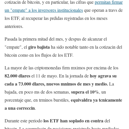
cotizacin de bitcoin, y en particular, las cifras que
permitan firmar
un "empate" a los inversores institucionales
que operan a travs de
los ETF, al recuperar las prdidas registradas en los meses
anteriores.
Pasada la primera mitad del mes, y despus de alcanzar el
giro bajista
"empate", el
ha sido notable tanto en la cotizacin del
bitcoin como en los flujos de los ETF.
La mayor de las criptomonedas firm mximos por encima de los
82.000 dlares
hoy agrava su
el 11 de mayo. En la jornada de
cada a 73.000 dlares, nuevos mnimos de mes y medio.
La
supera el 10%
bajada, en poco ms de dos semanas,
, un
equivaldra ya tcnicamente
porcentaje que, en trminos burstiles,
a una correccin
.
los ETF han soplado en contra
Durante este periodo
del
bitcoin. La acumulacin de posiciones registrada hasta mediados