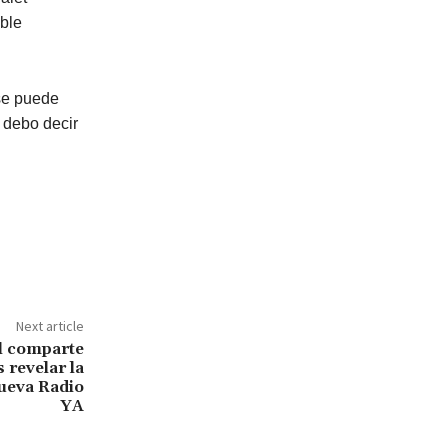
ble
 se puede
 debo decir
Next article
al comparte
 revelar la
ueva Radio
YA