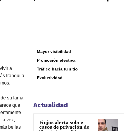
Mayor visibilidad
Promoción efectiva
ivir a
Tráfico hacia tu sitio
s tranquila
Exclusividad
ramos.
a de su fama
Actualidad
parece que
ciertamente
 la vez,
Finjus alerta sobre
 más bellas
casos de privación de