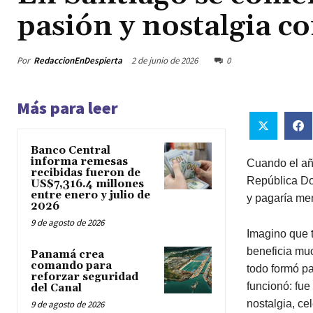
pasión y nostalgia co
Por
RedaccionEnDespierta
2 de junio de 2026
0
Más para leer
Banco Central
informa remesas
Cuando el año
recibidas fueron de
República Do
US$7,316.4 millones
entre enero y julio de
y pagaría men
2026
9 de agosto de 2026
Imagino que t
beneficia muc
Panamá crea
comando para
todo formó pa
reforzar seguridad
funcionó: fue 
del Canal
nostalgia, ce
9 de agosto de 2026