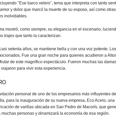
cluyendo "Ese barco velero", tema que interpreta con tanto sen
e amor y dolor que marcó la muerte de su esposo, así como otras
s inolvidables.
ma mostró, como siempre, su elegancia en el escenario, lucien
s trajes que tanto la caracterizan.
 casi setenta años, se mantiene bella y con una voz potente. Lo
ocionados. Fue una gran noche para quienes acudieron a Alto
frutar de este magnífico espectáculo. Fueron muchas las dama
viajaron para vivir esta experiencia.
RO
vitación personal de uno de los empresarios más influyentes del
lla, para la inauguración de su nueva empresa, Eco Acero, un
ricación de varillas ubicada en San Pedro de Macorís, que gen
 muchas personas y dinamizará la economía de esa región.