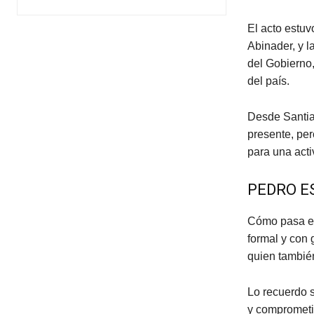
El acto estuv
Abinader, y l
del Gobierno
del país.
Desde Santiag
presente, per
para una activ
PEDRO E
Cómo pasa el
formal y con
quien también
Lo recuerdo 
y comprometid