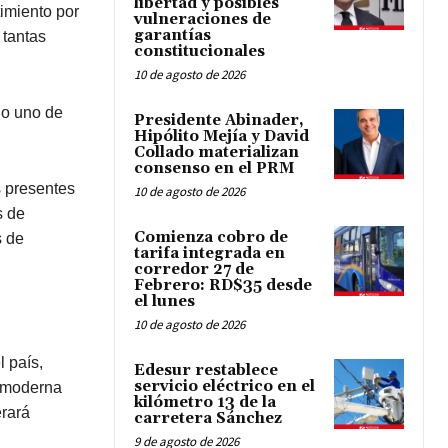
libertad y posibles
timiento por
vulneraciones de
garantías
 tantas
constitucionales
10 de agosto de 2026
do uno de
Presidente Abinader,
Hipólito Mejía y David
Collado materializan
consenso en el PRM
s presentes
10 de agosto de 2026
s de
Comienza cobro de
s de
tarifa integrada en
corredor 27 de
Febrero: RD$35 desde
el lunes
10 de agosto de 2026
 país,
Edesur restablece
servicio eléctrico en el
a moderna
kilómetro 13 de la
erará
carretera Sánchez
9 de agosto de 2026