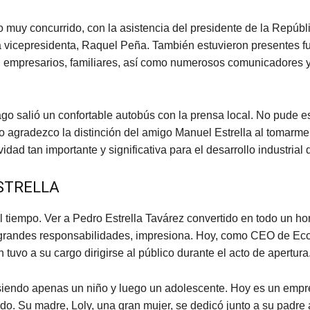
o muy concurrido, con la asistencia del presidente de la Repúbli
a vicepresidenta, Raquel Peña. También estuvieron presentes f
, empresarios, familiares, así como numerosos comunicadores y
o salió un confortable autobús con la prensa local. No pude es
o agradezco la distinción del amigo Manuel Estrella al tomarm
idad tan importante y significativa para el desarrollo industrial d
STRELLA
 tiempo. Ver a Pedro Estrella Tavárez convertido en todo un ho
 grandes responsabilidades, impresiona. Hoy, como CEO de Eco
 tuvo a su cargo dirigirse al público durante el acto de apertura
siendo apenas un niño y luego un adolescente. Hoy es un empr
o. Su madre, Loly, una gran mujer, se dedicó junto a su padre a