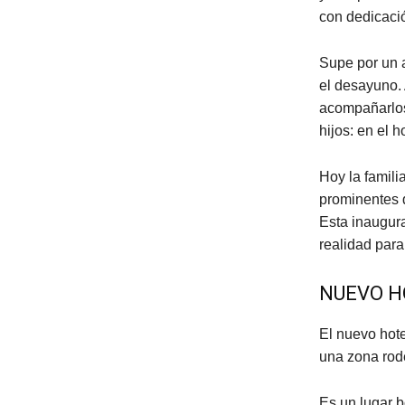
con dedicació
Supe por un a
el desayuno. 
acompañarlos
hijos: en el h
Hoy la famili
prominentes d
Esta inaugur
realidad par
NUEVO H
El nuevo hote
una zona rod
Es un lugar 