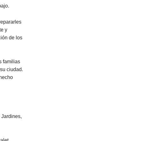
bajo.
repararles
te y
ión de los
s familias
 su ciudad.
 hecho
 Jardines,
alet