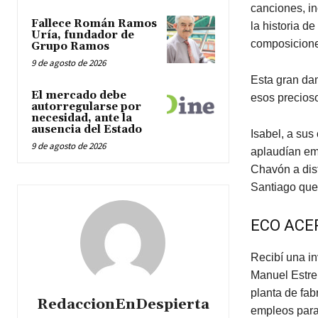
canciones, in
Fallece Román Ramos
la historia d
Uría, fundador de
composicione
Grupo Ramos
9 de agosto de 2026
Esta gran da
El mercado debe
esos precioso
autorregularse por
necesidad, ante la
ausencia del Estado
Isabel, a sus
9 de agosto de 2026
aplaudían em
Chavón a dis
Santiago que 
ECO ACE
Recibí una in
Manuel Estre
planta de fab
RedaccionEnDespierta
empleos para