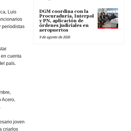
DGM coordina con la
ca, Luis
Procuraduría, Interpol
uncionarios
y PN, aplicación de
órdenes judiciales en
 periodistas
aeropuertos
9 de agosto de 2026
tar
e en cuenta
el país.
mbre,
 Acero,
.
esario joven
 criarlos