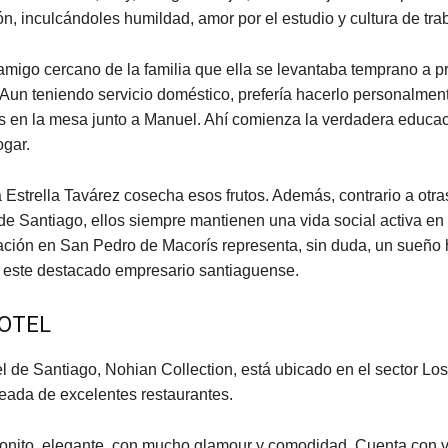
n, inculcándoles humildad, amor por el estudio y cultura de tra
migo cercano de la familia que ella se levantaba temprano a p
Aun teniendo servicio doméstico, prefería hacerlo personalmen
 en la mesa junto a Manuel. Ahí comienza la verdadera educac
ogar.
a Estrella Tavárez cosecha esos frutos. Además, contrario a otra
e Santiago, ellos siempre mantienen una vida social activa en
ación en San Pedro de Macorís representa, sin duda, un sueño
a este destacado empresario santiaguense.
OTEL
l de Santiago, Nohian Collection, está ubicado en el sector Los
eada de excelentes restaurantes.
bonito, elegante, con mucho glamour y comodidad. Cuenta con v