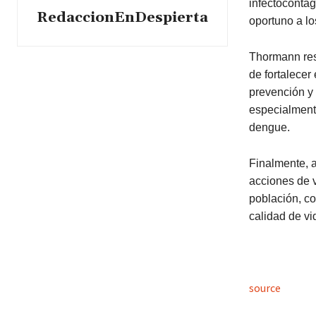
infectocontag
RedaccionEnDespierta
oportuno a lo
Thormann res
de fortalecer
prevención y 
especialmente
dengue.
Finalmente, a
acciones de v
población, co
calidad de vi
source