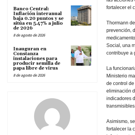
fortalecer el
Banco Central:
Inflación interanual
baja 0.20 puntos y se
Thormann dest
sitúa en 5.47% a julio
de 2026
prevención, d
8 de agosto de 2026
medicamentos
Social, una m
Inauguran en
contribuye a 
Constanza
instalaciones para
producir semilla de
papa libre de virus
La funcionari
8 de agosto de 2026
Ministerio m
de control de
eliminación d
indicadores d
transmisibles 
Asimismo, señ
fortalecer la